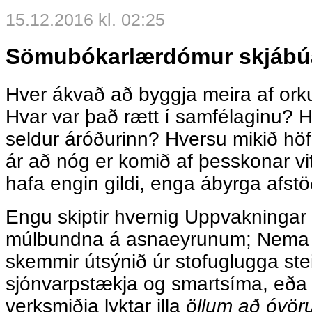
15.12.2016 kl. 02:25
Sömubókarlærdómur skjábú
Hver ákvað að byggja meira af ork
Hvar var það rætt í samfélaginu? H
seldur áróðurinn? Hversu mikið höf
ár að nóg er komið af þesskonar vi
hafa engin gildi, enga ábyrga afstö
Engu skiptir hvernig Uppvakningar
múlbundna á asnaeyrunum; Nema 
skemmir útsýnið úr stofuglugga st
sjónvarpstækja og smartsíma, eða 
verksmiðja lyktar illa
öllum að óvö