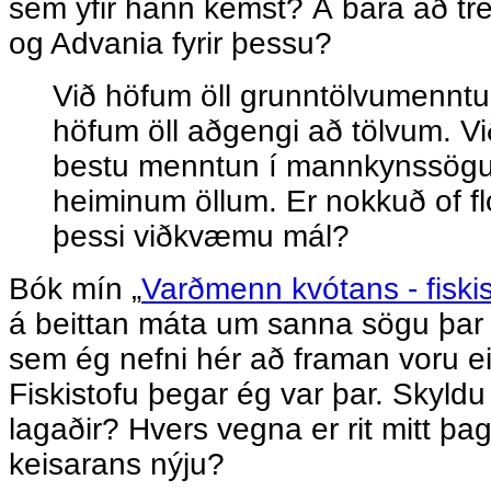
sem yfir hann kemst? Á bara að t
og Advania fyrir þessu?
Við höfum öll grunntölvumenntun
höfum öll aðgengi að tölvum. 
bestu menntun í mannkynssögu
heiminum öllum. Er nokkuð of f
þessi viðkvæmu mál?
Bók mín „
Varðmenn kvótans - fiskis
á beittan máta um sanna sögu þar s
sem ég nefni hér að framan voru eit
Fiskistofu þegar ég var þar. Skyldu 
lagaðir? Hvers vegna er rit mitt þ
keisarans nýju?