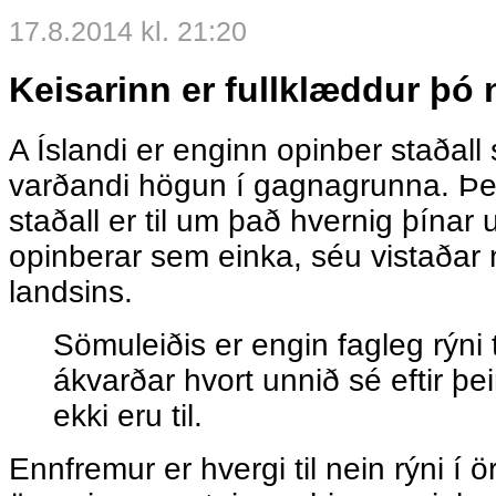
17.8.2014 kl. 21:20
Keisarinn er fullklæddur þó 
A Íslandi er enginn opinber staðall 
varðandi högun í gagnagrunna. Þet
staðall er til um það hvernig þínar 
opinberar sem einka, séu vistaðar ni
landsins.
Sömuleiðis er engin fagleg rýni t
ákvarðar hvort unnið sé eftir þ
ekki eru til.
Ennfremur er hvergi til nein rýni í