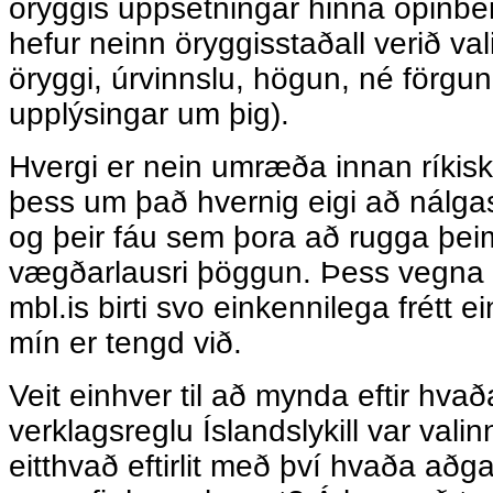
öryggis uppsetningar hinna opinber
hefur neinn öryggisstaðall verið va
öryggi, úrvinnslu, högun, né förgun
upplýsingar um þig).
Hvergi er nein umræða innan ríkisk
þess um það hvernig eigi að nálga
og þeir fáu sem þora að rugga þeim 
vægðarlausri þöggun. Þess vegna 
mbl.is birti svo einkennilega frétt 
mín er tengd við.
Veit einhver til að mynda eftir hvað
verklagsreglu Íslandslykill var val
eitthvað eftirlit með því hvaða að