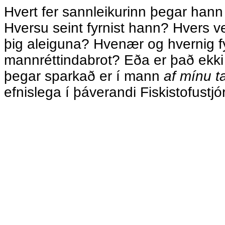
Hvert fer sannleikurinn þegar hann
Hversu seint fyrnist hann? Hvers 
þig aleiguna? Hvenær og hvernig f
mannréttindabrot? Eða er það ekki
þegar sparkað er í mann
af mínu t
efnislega í þáverandi Fiskistofustjó