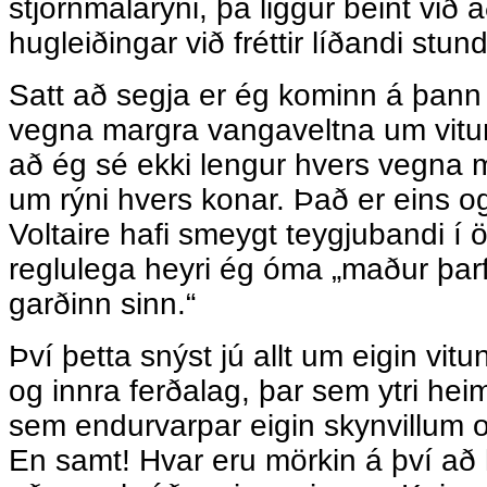
stjórnmálarýni, þá liggur beint við
hugleiðingar við fréttir líðandi stund
Satt að segja er ég kominn á þann 
vegna margra vangaveltna um vitun
að ég sé ekki lengur hvers vegna m
um rýni hvers konar. Það er eins o
Voltaire hafi smeygt teygjubandi í
reglulega heyri ég óma „maður þa
garðinn sinn.“
Því þetta snýst jú allt um eigin vit
og innra ferðalag, þar sem ytri heim
sem endurvarpar eigin skynvillum o
En samt! Hvar eru mörkin á því að 