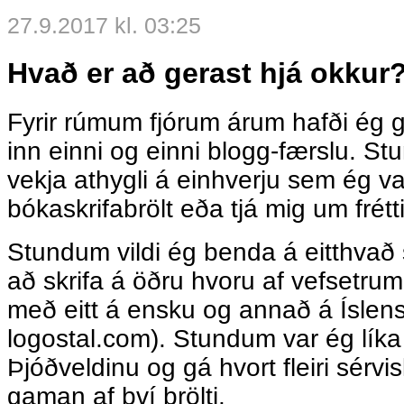
27.9.2017 kl. 03:25
Hvað er að gerast hjá okkur
Fyrir rúmum fjórum árum hafði ég
inn einni og einni blogg-færslu. St
vekja athygli á einhverju sem ég va
bókaskrifabrölt eða tjá mig um frétti
Stundum vildi ég benda á eitthvað 
að skrifa á öðru hvoru af vefsetru
með eitt á ensku og annað á Íslens
logostal.com). Stundum var ég líka 
Þjóðveldinu og gá hvort fleiri sérv
gaman af því brölti.