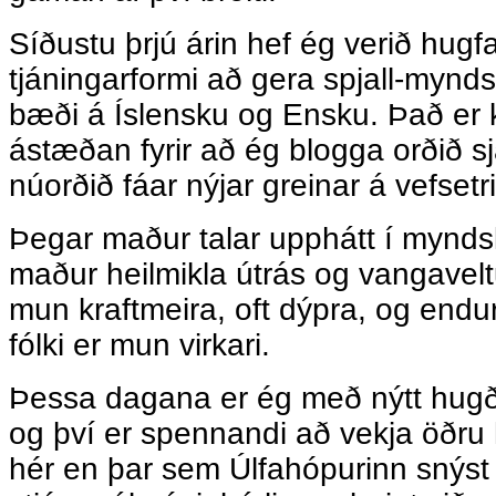
Síðustu þrjú árin hef ég verið hugf
tjáningarformi að gera spjall-mynd
bæði á Íslensku og Ensku. Það er 
ástæðan fyrir að ég blogga orðið sj
núorðið fáar nýjar greinar á vefsetr
Þegar maður talar upphátt í mynd
maður heilmikla útrás og vangavelt
mun kraftmeira, oft dýpra, og endu
fólki er mun virkari.
Þessa dagana er ég með nýtt hugða
og því er spennandi að vekja öðru 
hér en þar sem Úlfahópurinn snýs