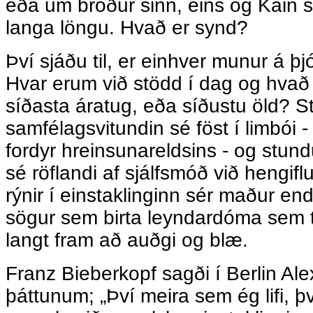
eða um bróður sinn, eins og Kain s
langa löngu. Hvað er synd?
Því sjáðu til, er einhver munur á þ
Hvar erum við stödd í dag og hvað
síðasta áratug, eða síðustu öld? 
samfélagsvitundin sé föst í limbói -
fordyr hreinsunareldsins - og stun
sé röflandi af sjálfsmóð við hengif
rýnir í einstaklinginn sér maður end
sögur sem birta leyndardóma sem 
langt fram að auðgi og blæ.
Franz Bieberkopf sagði í Berlin Al
þáttunum; „Því meira sem ég lifi, því