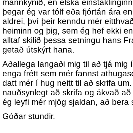
mannkynið, en elska einstaklinginn
þegar ég var tólf eða fjórtán ára e
aldrei, því þeir kenndu mér eitthva
heiminn og þig, sem ég hef ekki enn
alltaf skilið þessa setningu hans Fr
getað útskýrt hana.
Aðallega langaði mig til að tjá mig 
enga frétt sem mér fannst athugas
datt mér í hug neitt til að skrifa u
nauðsynlegt að skrifa og ákvað að
ég leyfi mér mjög sjaldan, að bera 
Góðar stundir.