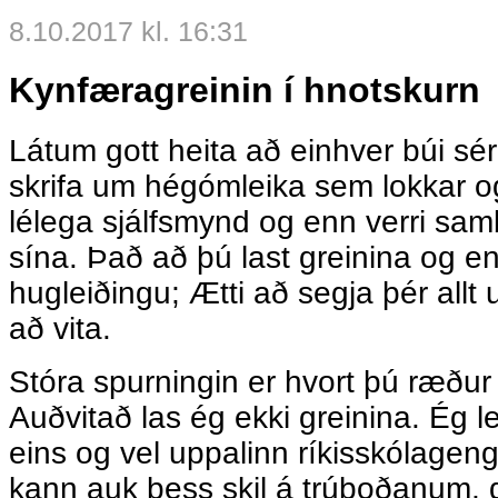
8.10.2017 kl. 16:31
Kynfæragreinin í hnotskurn
Látum gott heita að einhver búi sér 
skrifa um hégómleika sem lokkar og
lélega sjálfsmynd og enn verri sa
sína. Það að þú last greinina og 
hugleiðingu; Ætti að segja þér allt
að vita.
Stóra spurningin er hvort þú ræður 
Auðvitað las ég ekki greinina. Ég le
eins og vel uppalinn ríkisskólagen
kann auk þess skil á trúboðanum, d