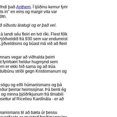
efndi það
Anthem
. Í ljóðinu kemur fyrir
ts in" en eins og margir vita var
ötn.
ið síðustu áratugi og er það vel
.
 landi séu fleiri en tvö ríki. Flest fólk
Þjóðveldið frá 930 sem var endurreist
ýðveldisins og búast má við að fleiri
Annars vegar að viðhalda þeirri
gt fyrirbæri heldur hugmynd sem
 sem er ekki hið sama og að trúa
dulbúnu stríði gegn Kristismanum og
kja sögu og eðli húmanismans og þá
eður þeirrar heimssýnar. Þá benti ég
og minna þjóðríkjunum frá tímabili
ettur af Ricelieu Kardínála - er að
úmanismans til að bæta úr þessu