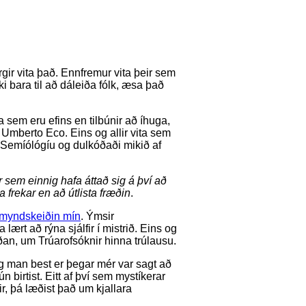
margir vita það. Ennfremur vita þeir sem
i bara til að dáleiða fólk, æsa það
a sem eru efins en tilbúnir að íhuga,
Umberto Eco. Eins og allir vita sem
í Semíólógíu og dulkóðaði mikið af
r sem einnig hafa áttað sig á því að
frekar en að útlista fræðin
.
myndskeiðin mín
. Ýmsir
 lært að rýna sjálfir í mistrið. Eins og
síðan, um Trúarofsóknir hinna trúlausu.
g man best er þegar mér var sagt að
birtist. Eitt af því sem mystíkerar
dir, þá læðist það um kjallara