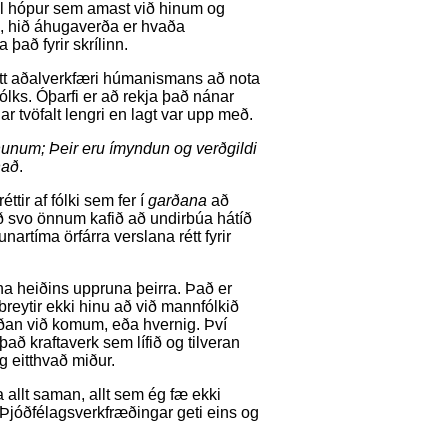
 til hópur sem amast við hinum og
, hið áhugaverða er hvaða
 það fyrir skrílinn.
eitt aðalverkfæri húmanismans að nota
fólks. Óþarfi er að rekja það nánar
ar tvöfalt lengri en lagt var upp með.
fnunum; Þeir eru ímyndun og verðgildi
únað
.
tir af fólki sem fer í
garðana
að
rið svo önnum kafið að undirbúa hátíð
artíma örfárra verslana rétt fyrir
gna heiðins uppruna þeirra. Það er
breytir ekki hinu að við mannfólkið
aðan við komum, eða hvernig. Því
það kraftaverk sem lífið og tilveran
ig eitthvað miður.
 allt saman, allt sem ég fæ ekki
að Þjóðfélagsverkfræðingar geti eins og