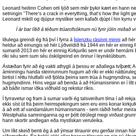
Leonard heitinn Cohen orti ljóð sem mér þykir kært en hann n
setningin "There‘s a crack in everything, that‘s how the light ge
Leonard mikill og djúpur mystíker sem kafaði djúpt í hin kyrru v
Í ár bar lítið á téðum trúarofsóknum nú fyrir jólin miðað v
Iðulega greindi ég frá því í fyrra á
Íslenzku rásinni minni
að hér á
heldur að einungis sé hér Lýðveldið frá 1944 en hér er einnig 
sumarið 2013 en hér er einnig Kirkjuríki sem er undir hernámi L
ríki séu sem sum séu óskilgreind en önnur í leyniklúbbum.
Ástæðan fyrir að ég vakti athygli á þessu er aðallega tvíþætt; 
áminningu handa steinrunnum hugum að ríki er ekki náttúrule
birtist í réttu hlutfalli við fjölda þeirra sem trúa á hugmyndina,
hugmyndinni. Hins vegar að benda á að Húmanisminn er í lítt 
að báðir ismar iðka viðhald og rekstur ríkis.
Í fyrravetur og fram á sumar varði ég talsverðum tíma í að re
ekki síst út frá þeim heimspekingum sem eru eins konar kirkjuf
á að eitt af vandamálum húmanismans - sem ráðið hefur meira 
Westphalia samninganna og er þótt ótrúlegt megi virðast grunns
hann skortir andlegan eða mystískan veruleika.
Um líkt skeið benti ég á að ýmsar tilraunir eru gerðar innan h