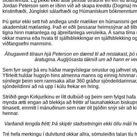
síðarnefnda. Ég þekki ekki allar þessar tilraunir en ein sú áh
Jordan Peterson sem er iðinn við að skapa
kreddu
(Dogma) me
kristinfræði, Júngískri sálarfræði og Húmanískum bókmenntu
Þú getur ekki sett hið andlega undir mæliker en húmanismi g
akademískt mælanleg. Það er eðli þessarar heimssýnar að tilb
tigna hinn mælanlega og áþreifanlega veruleika. Á sama tíma ne
okkar manna eða hvata til sjálfsblekkingar en sjálfsblekking og b
viðfangsefni mannsins.
Áhugaverð tilraun hjá Peterson en dæmd til að mistakast, þó
áratugina. Augljósasta táknið um að hann er ver
Sem fyrr segir þá eru háðar margvíslegar orrustur og jafnvel sty
Yfirleitt huldar hugsýn hins almenna manns og einnig
hinnnar
sýnilegir þeim sem rannsaka allar 360 gráður sjóndeildarinnar, 
sjóndeildinni að ná upp í kúlu frekar en hring.
Stríðið gegn Kirkjuríkinu er lítt dulbúið og þeim sem fylgst ha
mynda ætti engan að blekkja að fréttir af launahækkun biskups
tímasett, einmitt í mánuðinum sem nær öll þjóðin snýr sér að k
hennar.
Varðandi tengda frétt; Þá skiptir staðsetningin ekki öllu máli
Tré hefa merkingu í dulvitund okkar allra, sömuleiðis talan tíu