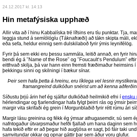
24.12.2017 kl. 14:13
Hin metafýsiska upphæð
Allir vita að í hinu Kabbalíska tré lífsins eru tíu punktar. Tja, 
leggja stund á semíólógíu (Táknafræði) að tákn skipta máli, ekk
eða sefa, heldur einnig sem dulskilaboð fyrir ýmis leynifélög.
Fyrir þá sem ekki eru þessu sammála, leitið annað, en fyrir hin
bendi ég á "Name of the Rose" og "Foucault‘s Pendulum" eftir 
eitthvað skilja, þá var hann einn fremsti fræðimaður heimsins 
þekkingu sinni og skilningi í bækur sínar.
Þeir sem hafa þetta á hreinu, eru líklega vel lesnir mystíkera
framangreind dulkóðun snérist um að kenna aðferðina 
Síðustu þrjú árin hef ég sjálfur dulkóðað heilmikið efni í
ensku 
hérlendingar og fjarlendingar hafa fylgt þeirri rás og ýmsir þeirra
margir vita skrifaði ég grein í Morgunblaðið fyrir rétt rúmu ári 
Margir lásu greinina og fékk ég ýmsar athugasemdir, sú sem é
nafntogaður útvarpsmaður hefði fjallað um hana daginn sem hún 
hafa tekið eftir er að þegar hið augljósa er sagt, þó fáir taki un
samvitundar okkar og opnar gáttir þar sem áður voru glufur.