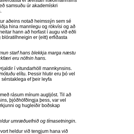
ugaverðasta er ævistarf fræðimannsins
ð samsuðu úr akademískri
m.
etur aðeins notað heimssýn sem sé
iðja hina mannlegu og rökvísi og að
itar hann að horfast í augu við eðli
lóratilhneigin er (eitt) erfiðasta
 mun starf hans blekkja marga næstu
kfæri eru nöfnin hans.
rjaldir í vitundarhöll mannkynsins.
 mótuðu
elítu. Þessir hlutir eru þó vel
sérstaklega ef þeir leyfa
fa með rásum mínum augljóst. Til að
ins, þjóðhöfðingja þess, var vel
irkjunni og hugleiðir boðskap
 heldur umræðuefnið og tímasetningin
.
 hvort heldur við tengjum hana við