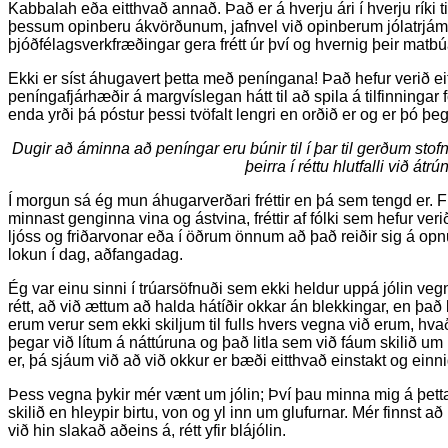
Kabbalah eða eitthvað annað. Það er á hverju ári í hverju ríki
þessum opinberu ákvörðunum, jafnvel við opinberum jólatrjám
þjóðfélagsverkfræðingar gera frétt úr því og hvernig þeir matbúa
Ekki er síst áhugavert þetta með peníngana! Það hefur verið 
peníngafjárhæðir á margvíslegan hátt til að spila á tilfinningar 
enda yrði þá póstur þessi tvöfalt lengri en orðið er og er þó þeg
Dugir að áminna að peníngar eru búnir til í þar til gerðum sto
þeirra í réttu hlutfalli við átr
Í morgun sá ég mun áhugarverðari fréttir en þá sem tengd er. Frét
minnast genginna vina og ástvina, fréttir af fólki sem hefur ve
ljóss og friðarvonar eða í öðrum önnum að það reiðir sig á opnun
lokun í dag, aðfangadag.
Ég var einu sinni í trúarsöfnuði sem ekki heldur uppá jólin ve
rétt, að við ættum að halda hátíðir okkar án blekkingar, en það 
erum verur sem ekki skiljum til fulls hvers vegna við erum, hv
þegar við lítum á náttúruna og það litla sem við fáum skilið um 
er, þá sjáum við að við okkur er bæði eitthvað einstakt og einn
Þess vegna þykir mér vænt um jólin; Því þau minna mig á þetta
skilið en hleypir birtu, von og yl inn um glufurnar. Mér finnst 
við hin slakað aðeins á, rétt yfir blájólin.