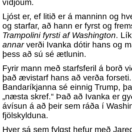
vídjóum.
Ljóst er, ef litið er á manninn og 
og starfar, að hann er fyrst og fr
Trampolini fyrsti af Washington
. Lí
annar
verði Ivanka dótir hans og ma
þess að sú sé ætlunin.
Fyrir mann með starfsferil á borð 
það ævistarf hans að verða forseti. 
Bandaríkjanna sé einnig Trump, þ
„næsta skref.“ Það að Ivanka er gy
ávísun á að þeir sem ráða í Washi
fjölskylduna.
Hver sá sem fylgst hefur með Jare