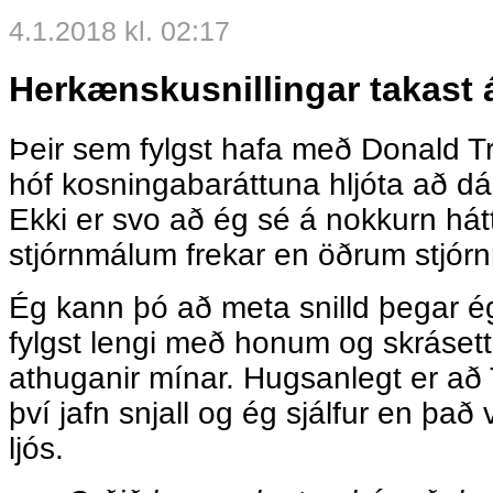
4.1.2018 kl. 02:17
Herkænskusnillingar takast 
Þeir sem fylgst hafa með Donald T
hóf kosningabaráttuna hljóta að dás
Ekki er svo að ég sé á nokkurn há
stjórnmálum frekar en öðrum stjó
Ég kann þó að meta snilld þegar é
fylgst lengi með honum og skrásett
athuganir mínar. Hugsanlegt er a
því jafn snjall og ég sjálfur en það
ljós.