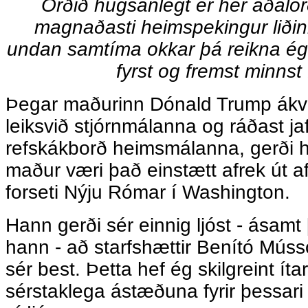
Orðið hugsanlegt er hér aðalor
magnaðasti heimspekingur liðinn
undan samtíma okkar þá reikna ég
fyrst og fremst minnst f
Þegar maðurinn Dónald Trump ákv
leiksvið stjórnmálanna og ráðast jaf
refskákborð heimsmálanna, gerði h
maður væri það einstætt afrek út af 
forseti Nýju Rómar í Washington.
Hann gerði sér einnig ljóst - ása
hann - að starfshættir Benító Mús
sér best. Þetta hef ég skilgreint ít
sérstaklega ástæðuna fyrir þessari 