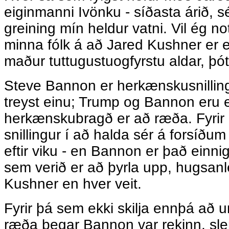
eiginmanni Ivönku - síðasta árið, 
greining mín heldur vatni. Vil ég n
minna fólk á að Jared Kushner er e
maður tuttugustuogfyrstu aldar, þótt
Steve Bannon er herkænskusnilling
treyst einu; Trump og Bannon eru 
herkænskubragð er að ræða. Fyrir 
snillingur í að halda sér á forsíðum
eftir viku - en Bannon er það einnig
sem verið er að þyrla upp, hugsanl
Kushner en hver veit.
Fyrir þá sem ekki skilja ennþá að 
ræða þegar Bannon var rekinn, sle