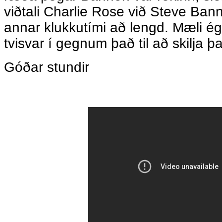
viðtali Charlie Rose við Steve Ban
annar klukkutími að lengd. Mæli é
tvisvar í gegnum það til að skilja það 
Góðar stundir