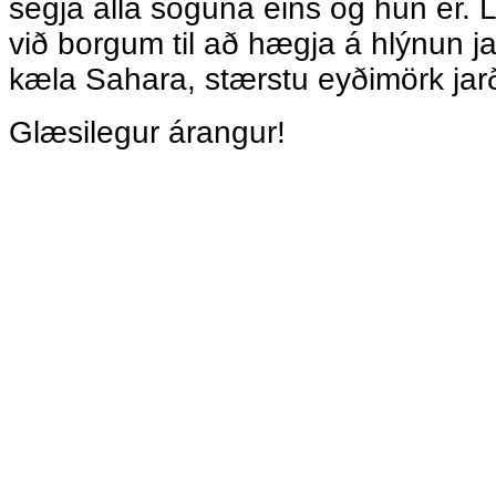
segja alla söguna eins og hún er. 
við borgum til að hægja á hlýnun jar
kæla Sahara, stærstu eyðimörk jar
Glæsilegur árangur!