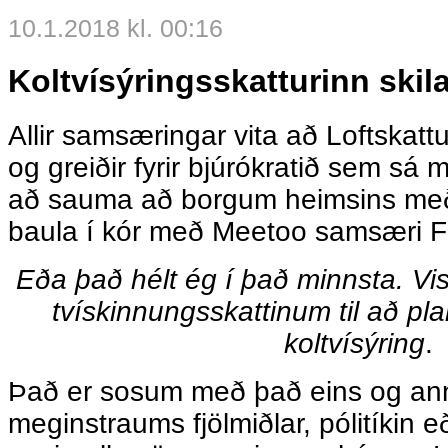
10.1.2018 kl. 00:16
Koltvísýringsskatturinn skila
Allir samsæringar vita að Loftskattu
og greiðir fyrir bjúrókratið sem sá 
að sauma að borgum heimsins með
baula í kór með Meetoo samsæri F
Eða það hélt ég í það minnsta. Vis
tvískinnungsskattinum til að pl
koltvísýring
.
Það er sosum með það eins og ann
meginstraums fjölmiðlar, pólitíkin