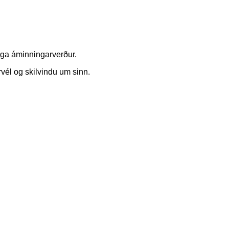
ega áminningarverður.
rvél og skilvindu um sinn.