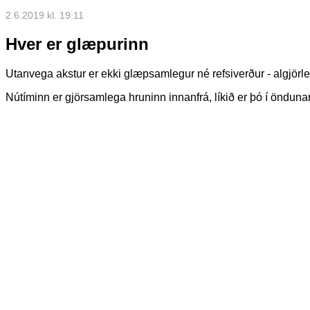
2.6.2019 kl. 19:11
Hver er glæpurinn
Utanvega akstur er ekki glæpsamlegur né refsiverður - algjörl
Nútíminn er gjörsamlega hruninn innanfrá, líkið er þó í önduna