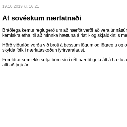
19.10.2019 kl. 16:21
Af sovéskum nærfatnaði
Bráðlega kemur reglugerð um að nærföt verði að vera úr náttú
kemískra efna, til að minnka hættuna á ristil- og skjaldkirtils m
Hörð viðurlög verða við broti á þessum lögum og lögreglu og
skylda fólk í nærfataskoðun fyrirvaralaust.
Foreldrar sem ekki setja börn sín í rétt nærföt geta átt á hættu
allt að þrjú ár.