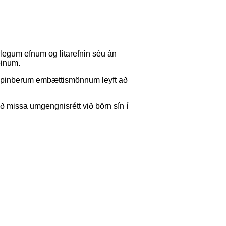
rlegum efnum og litarefnin séu án
einum.
 opinberum embættismönnum leyft að
 að missa umgengnisrétt við börn sín í