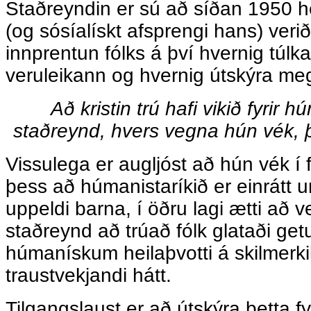
Staðreyndin er sú að síðan 1950 
(og sósíalískt afsprengi hans) veri
innprentun fólks á því hvernig túlka 
veruleikann og hvernig útskýra megi
Að kristin trú hafi vikið fyri
staðreynd, hvers vegna hún vék, 
Vissulega er augljóst að hún vék í 
þess að húmanistaríkið er einrátt 
uppeldi barna, í öðru lagi ætti að v
staðreynd að trúað fólk glataði getu
húmanískum heilaþvotti á skilmerk
traustvekjandi hátt.
Tilgangslaust er að útskýra þetta f