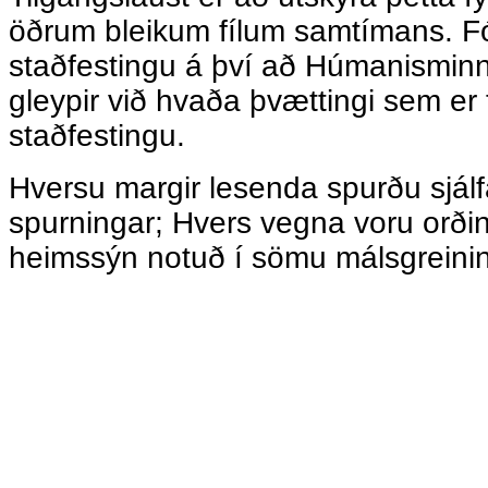
öðrum bleikum fílum samtímans. Fól
staðfestingu á því að Húmanisminn
gleypir við hvaða þvættingi sem er t
staðfestingu.
Hversu margir lesenda spurðu sjálfa
spurningar; Hvers vegna voru orð
heimssýn notuð í sömu málsgreininn