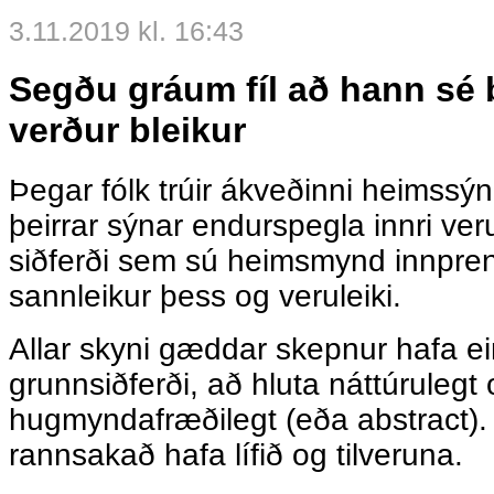
3.11.2019 kl. 16:43
Segðu gráum fíl að hann sé 
verður bleikur
Þegar fólk trúir ákveðinni heims
þeirrar sýnar endurspegla innri ver
siðferði sem sú heimsmynd innpre
sannleikur þess og veruleiki.
Allar skyni gæddar skepnur hafa e
grunnsiðferði, að hluta náttúrulegt
hugmyndafræðilegt (eða abstract). Þ
rannsakað hafa lífið og tilveruna.