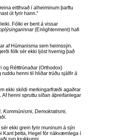
greina eitthvað í alheiminum þarftu
ast út fyrir hann.“
eiki. Fólki er bent á vissar
pplýsingarinnar
(Enlightenment) hafi
hliðar af Húmanisma sem heimssýn.
rði fólk sér ekki ljóst hvernig það
ri og Rétttrúnaðar (Orthodox)
uddu henni til hliðar trúðu sjálfir á
em ekki skildi merkingarfræði agaðrar
Af henni spruttu síðan áþreifanlegar
mi, Kommúnismi, Demokratismi,
gði
.
 sér ekki grein fyrir muninum á sýn
i Kant þetta, Hegel fór nákvæmlega í
aði svo krukkunni.