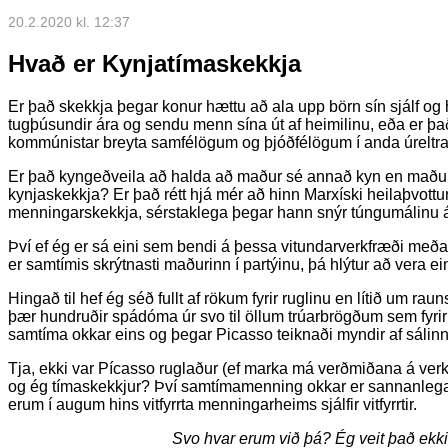
20.2.2020 kl. 12:37
Hvað er Kynjatímaskekkja
Er það skekkja þegar konur hættu að ala upp börn sín sjálf og 
tugþúsundir ára og sendu menn sína út af heimilinu, eða er þa
kommúnistar breyta samfélögum og þjóðfélögum í anda úreltr
Er það kyngeðveila að halda að maður sé annað kyn en maður
kynjaskekkja? Er það rétt hjá mér að hinn Marxíski heilaþvottu
menningarskekkja, sérstaklega þegar hann snýr túngumálinu
Því ef ég er sá eini sem bendi á þessa vitundarverkfræði með
er samtímis skrýtnasti maðurinn í partýinu, þá hlýtur að vera 
Hingað til hef ég séð fullt af rökum fyrir ruglinu en lítið um ra
þær hundruðir spádóma úr svo til öllum trúarbrögðum sem fyr
samtíma okkar eins og þegar Picasso teiknaði myndir af sálinn
Tja, ekki var Pícasso ruglaður (ef marka má verðmiðana á ve
og ég tímaskekkjur? Því samtímamenning okkar er sannanlega 
erum í augum hins vitfyrrta menningarheims sjálfir vitfyrrtir.
Svo hvar erum við þá? Ég veit það ekki