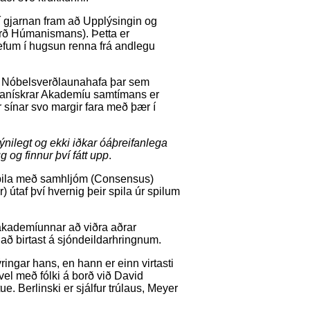
í gjarnan fram að Upplýsingin og
rð Húmanismans). Þetta er
refum í hugsun renna frá andlegu
i Nóbelsverðlaunahafa þar sem
úmanískrar Akademíu samtímans er
r sínar svo margir fara með þær í
sýnilegt og ekki iðkar óáþreifanlega
g og finnur því fátt upp
.
spila með samhljóm (Consensus)
 útaf því hvernig þeir spila úr spilum
akademíunnar að viðra aðrar
 að birtast á sjóndeildarhringnum.
ringar hans, en hann er einn virtasti
vel með fólki á borð við David
. Berlinski er sjálfur trúlaus, Meyer