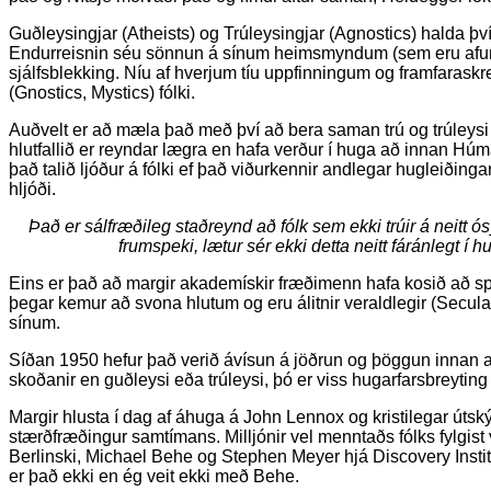
Guðleysingjar (Atheists) og Trúleysingjar (Agnostics) halda þv
Endurreisnin séu sönnun á sínum heimsmyndum (sem eru afu
sjálfsblekking. Níu af hverjum tíu uppfinningum og framfarask
(Gnostics, Mystics) fólki.
Auðvelt er að mæla það með því að bera saman trú og trúleys
hlutfallið er reyndar lægra en hafa verður í huga að innan H
það talið ljóður á fólki ef það viðurkennir andlegar hugleiðinga
hljóði.
Það er sálfræðileg staðreynd að fólk sem ekki trúir á neitt ó
frumspeki, lætur sér ekki detta neitt fáránlegt í hu
Eins er það að margir akademískir fræðimenn hafa kosið að 
þegar kemur að svona hlutum og eru álitnir veraldlegir (Secular)
sínum.
Síðan 1950 hefur það verið ávísun á jöðrun og þöggun innan 
skoðanir en guðleysi eða trúleysi, þó er viss hugarfarsbreyting
Margir hlusta í dag af áhuga á John Lennox og kristilegar útský
stærðfræðingur samtímans. Milljónir vel menntaðs fólks fylgist 
Berlinski, Michael Behe og Stephen Meyer hjá Discovery Institue
er það ekki en ég veit ekki með Behe.