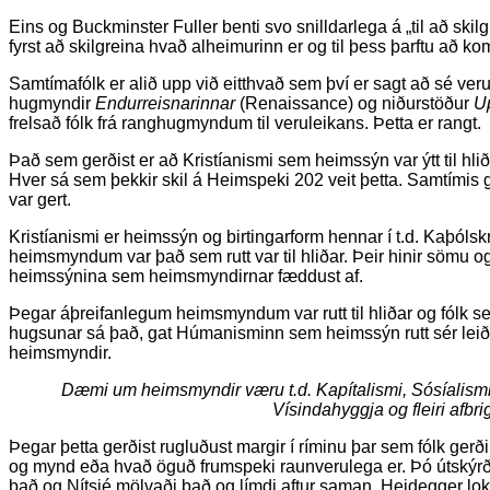
Eins og Buckminster Fuller benti svo snilldarlega á „til að skil
fyrst að skilgreina hvað alheimurinn er og til þess þarftu að kom
Samtímafólk er alið upp við eitthvað sem því er sagt að sé verul
hugmyndir
Endurreisnarinnar
(Renaissance) og niðurstöður
U
frelsað fólk frá ranghugmyndum til veruleikans. Þetta er rangt.
Það sem gerðist er að Kristíanismi sem heimssýn var ýtt til 
Hver sá sem þekkir skil á Heimspeki 202 veit þetta. Samtímis ge
var gert.
Kristíanismi er heimssýn og birtingarform hennar í t.d. Kaþólsk
heimsmyndum var það sem rutt var til hliðar. Þeir hinir sömu og r
heimssýnina sem heimsmyndirnar fæddust af.
Þegar áþreifanlegum heimsmyndum var rutt til hliðar og fólk s
hugsunar sá það, gat Húmanisminn sem heimssýn rutt sér leið. 
heimsmyndir.
Dæmi um heimsmyndir væru t.d. Kapítalismi, Sósíalis
Vísindahyggja og fleiri afbri
Þegar þetta gerðist rugluðust margir í ríminu þar sem fólk gerði
og mynd eða hvað öguð frumspeki raunverulega er. Þó útskýrð
það og Nítsjé mölvaði það og límdi aftur saman, Heidegger lok