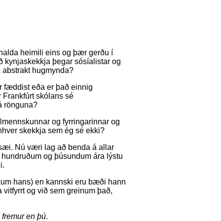
halda heimili eins og þær gerðu í
ð kynjaskekkja þegar sósíalistar og
a abstrakt hugmynda?
 fæddist eða er það einnig
r Frankfúrt skólans sé
 á rönguna?
almennskunnar og fyrringarinnar og
einhver skekkja sem ég sé ekki?
unsæi. Nú væri lag að benda á allar
ir hundruðum og þúsundum ára lýstu
i.
rkum hans) en kannski eru bæði hann
vitfyrrt og við sem greinum það,
 fremur en þú
.