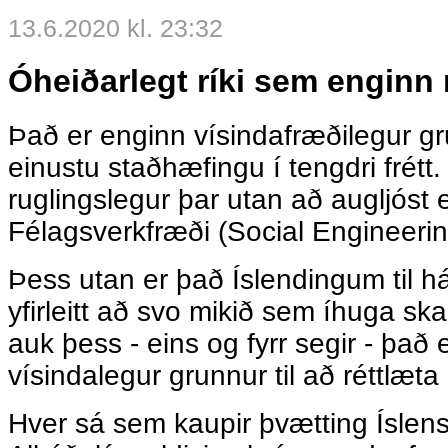
13.6.2020 kl. 23:32
Óheiðarlegt ríki sem enginn
Það er enginn vísindafræðilegur gru
einustu staðhæfingu í tengdri frétt. 
ruglingslegur þar utan að augljóst
Félagsverkfræði (Social Engineerin
Þess utan er það Íslendingum til 
yfirleitt að svo mikið sem íhuga sk
auk þess - eins og fyrr segir - það 
vísindalegur grunnur til að réttlæta
Hver sá sem kaupir þvætting Íslen