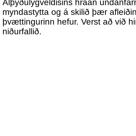
Alþýðulýgveldisins hráan undanfar
myndastytta og á skilið þær afleið
þvættingurinn hefur. Verst að við 
niðurfallið.