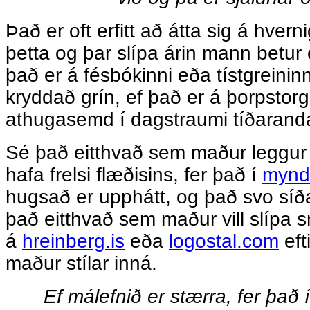
Það er oft erfitt að átta sig á hvern
þetta og þar slípa árin mann betur
það er á fésbókinni eða tístgreinin
kryddað grín, ef það er á þorpstor
athugasemd í dagstraumi tíðarand
Sé það eitthvað sem maður leggur me
hafa frelsi flæðisins, fer það í
mynd
hugsað er upphátt, og það svo síða
það eitthvað sem maður vill slípa 
á
hreinberg.is
eða
logostal.com
eft
maður stílar inná.
Ef málefnið er stærra, fer það 