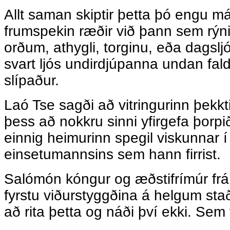
Allt saman skiptir þetta þó engu mál
frumspekin ræðir við þann sem rýni
orðum, athygli, torginu, eða dagslj
svart ljós undirdjúpanna undan fal
slípaður.
Laó Tse sagði að vitringurinn þekkt
þess að nokkru sinni yfirgefa þorpi
einnig heimurinn spegil viskunnar í 
einsetumannsins sem hann firrist.
Salómón kóngur og æðstifrímúr frá
fyrstu viðurstyggðina á helgum stað, 
að rita þetta og náði því ekki. Sem 