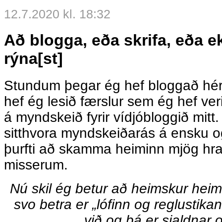
12.7.2020 kl. 18:32
Að blogga, eða skrifa, eða e
rýna[st]
Stundum þegar ég hef bloggað hér
hef ég lesið færslur sem ég hef v
á myndskeið fyrir vídjóbloggið mitt
sitthvora myndskeiðarás á ensku o
þurfti að skamma heiminn mjög hrau
misserum.
Nú skil ég betur að heimskur heimu
svo betra er „lófinn og reglustikan
við og þá er sjaldnar o