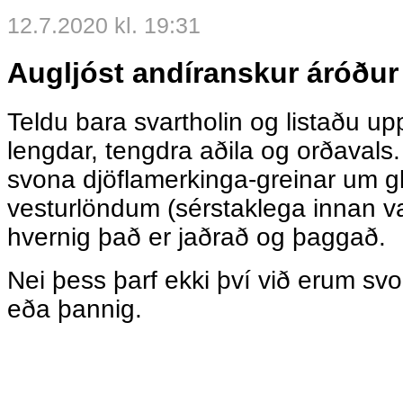
12.7.2020 kl. 19:31
Augljóst andíranskur áróður
Teldu bara svartholin og listaðu up
lengdar, tengdra aðila og orðavals
svona djöflamerkinga-greinar um gl
vesturlöndum (sérstaklega innan va
hvernig það er jaðrað og þaggað.
Nei þess þarf ekki því við erum svo 
eða þannig.