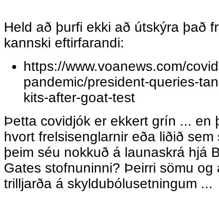
Held að þurfi ekki að útskýra það f
kannski eftirfarandi:
https://www.voanews.com/covid
pandemic/president-queries-tan
kits-after-goat-test
Þetta covidjók er ekkert grín ... en
hvort frelsisenglarnir eða liðið sem 
þeim séu nokkuð á launaskrá hjá B
Gates stofnuninni? Þeirri sömu og
trilljarða á skyldubólusetningum ...