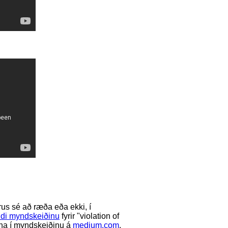
írus sé að ræða eða ekki, í
di myndskeiðinu
fyrir "violation of
ana í myndskeiðinu á
medium.com
.