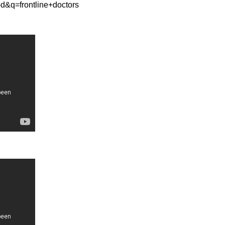
-d&q=frontline+doctors