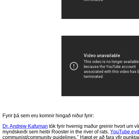
Fyrir þá sem eru komnir hingað niður fyrir:
Dr. Andrew Kafuman
tók fyrir hvernig maður greinir hvort um v
myndskeiði sem heitir Rooster in the river of rats.
YouTube eyd
communist/community guidelines." Hægt er að fara yfir punkt