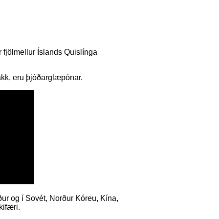
r fjölmellur Íslands Quislínga
pakk, eru þjóðarglæpónar.
ur og í Sovét, Norður Kóreu, Kína,
ifæri.