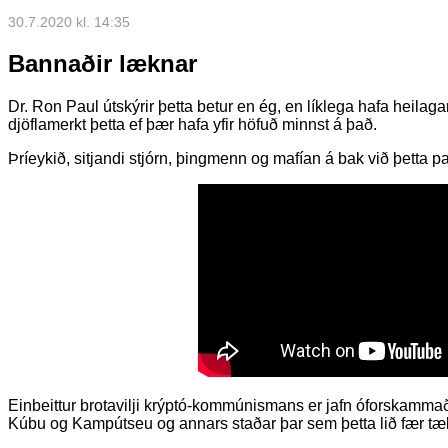
30.7.2020 kl. 14:35
Bannaðir læknar
Dr. Ron Paul útskýrir þetta betur en ég, en líklega hafa heilaga
djöflamerkt þetta ef þær hafa yfir höfuð minnst á það.
Þríeykið, sitjandi stjórn, þingmenn og mafían á bak við þetta 
Einbeittur brotavilji krýptó-kommúnismans er jafn óforskammað
Kúbu og Kampútseu og annars staðar þar sem þetta lið fær tæk