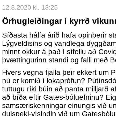
12.8.2020 kl. 13:25
Örhugleiðingar í kyrrð vikun
Síðasta hálfa árið hafa opinberir s
Lýgveldisins og vandlega dyggðam
minnt okkur á það í sífellu að Covid
þvættingurinn standi og falli með B
Hvers vegna fjalla þeir ekkert um 
nú er komið í lokaprófun? Pútínsdót
tuttugu ríki búin að panta milljarð 
að bíða eftir Gates-bóluefninu? Ei
samsæriskenningar einungis við u
dulspeki-vísindin við um Gatesból