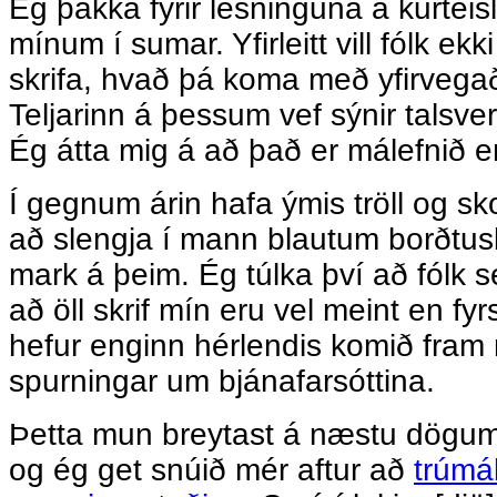
Ég þakka fyrir lesninguna á kurt
mínum í sumar. Yfirleitt vill fólk ekk
skrifa, hvað þá koma með yfirvega
Teljarinn á þessum vef sýnir talsve
Ég átta mig á að það er málefnið e
Í gegnum árin hafa ýmis tröll og sk
að slengja í mann blautum borðtu
mark á þeim. Ég túlka því að fólk s
að öll skrif mín eru vel meint en fy
hefur enginn hérlendis komið fram
spurningar um bjánafarsóttina.
Þetta mun breytast á næstu dögum 
og ég get snúið mér aftur að
trúmá