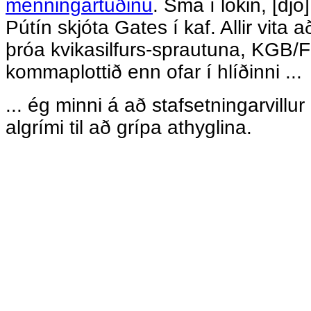
menningartuðinu
. Smá í lokin, [dj
Pútín skjóta Gates í kaf. Allir vita 
þróa kvikasilfurs-sprautuna, KGB/
kommaplottið enn ofar í hlíðinni ...
... ég minni á að stafsetningarvillu
algrími til að grípa athyglina.