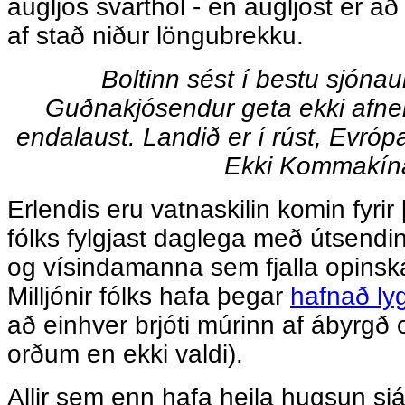
augljós svarthol - en augljóst er að
af stað niður löngubrekku.
Boltinn sést í bestu sjóna
Guðnakjósendur geta ekki afnei
endalaust. Landið er í rúst, Evróp
Ekki Kommakín
Erlendis eru vatnaskilin komin fyri
fólks fylgjast daglega með útsen
og vísindamanna sem fjalla opinsk
Milljónir fólks hafa þegar
hafnað l
að einhver brjóti múrinn af ábyrgð
orðum en ekki valdi).
Allir sem enn hafa heila hugsun sjá