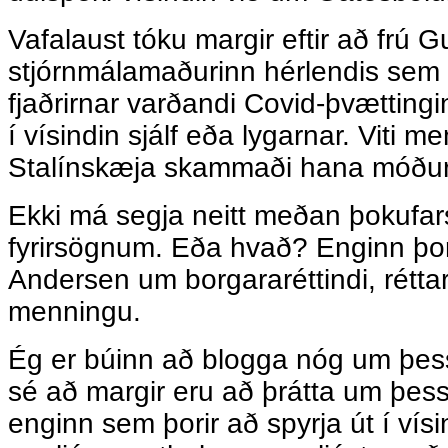
Vafalaust tóku margir eftir að frú G
stjórnmálamaðurinn hérlendis sem þ
fjaðrirnar varðandi Covid-þvættingi
í vísindin sjálf eða lygarnar. Viti m
Stalínskæja skammaði hana móður
Ekki má segja neitt meðan þokufars
fyrirsögnum. Eða hvað? Enginn þori
Andersen um borgararéttindi, réttar
menningu.
Ég er búinn að blogga nóg um þess
sé að margir eru að þrátta um þes
enginn sem þorir að spyrja út í vísi