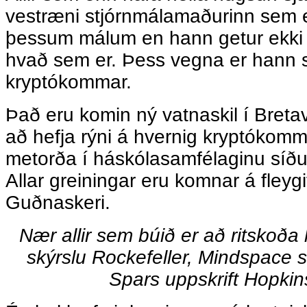
vestræni stjórnmálamaðurinn sem e
þessum málum en hann getur ekki l
hvað sem er. Þess vegna er hann sn
kryptókommar.
Það eru komin ný vatnaskil í Bretaveld
að hefja rýni á hvernig kryptókommar
metorða í háskólasamfélaginu síðus
Allar greiningar eru komnar á fleyg
Guðnaskeri.
Nær allir sem búið er að ritskoða
skýrslu Rockefeller, Mindspace s
Spars uppskrift Hopkin