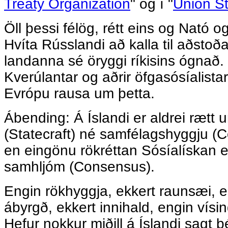
Treaty Organization
" og í "
Union S
Öll þessi félög, rétt eins og Nató 
Hvíta Rússlandi að kalla til aðstoða
landanna sé öryggi ríkisins ógnað.
Kverúlantar og aðrir öfgasósíalistar
Evrópu rausa um þetta.
Ábending: Á Íslandi er aldrei rætt 
(Statecraft) né samfélagshyggju (
en eingönu rökréttan Sósíalískan 
samhljóm (Consensus).
Engin rökhyggja, ekkert raunsæi, e
ábyrgð, ekkert innihald, engin vísin
Hefur nokkur miðill á Íslandi sagt 