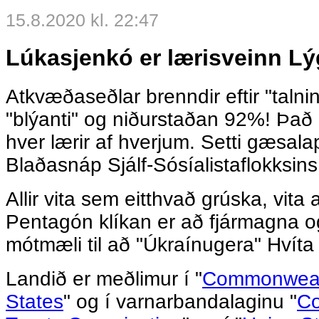
15.8.2020 kl. 22:47
Lúkasjenkó er lærisveinn Lý
Atkvæðaseðlar brenndir eftir "taln
"blýanti" og niðurstaðan 92%! Það 
hver lærir af hverjum. Setti gæsalap
Blaðasnáp Sjálf-Sósíalistaflokksins
Allir vita sem eitthvað grúska, vit
Pentagón klíkan er að fjármagna o
mótmæli til að "Úkraínugera" Hvíta
Landið er meðlimur í "
Commonwealt
States
" og í varnarbandalaginu "
Co