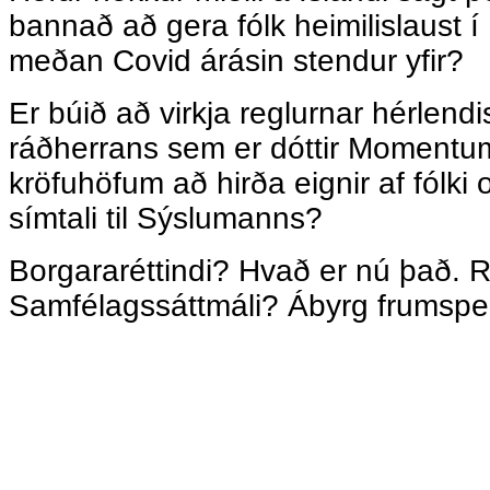
bannað að gera fólk heimilislaust 
meðan Covid árásin stendur yfir?
Er búið að virkja reglurnar hérlendi
ráðherrans sem er dóttir Momentum
kröfuhöfum að hirða eignir af fólki
símtali til Sýslumanns?
Borgararéttindi? Hvað er nú það. R
Samfélagssáttmáli? Ábyrg frumspe