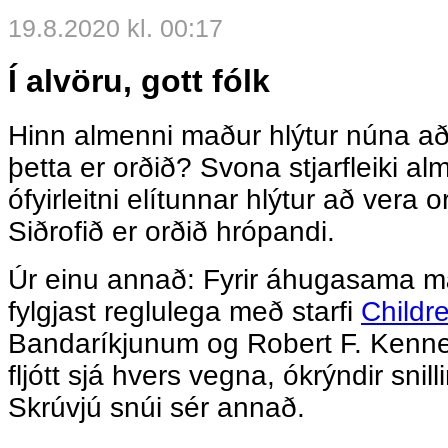
19.8.2020 kl. 00:17
Í alvöru, gott fólk
Hinn almenni maður hlýtur núna að 
þetta er orðið? Svona stjarfleiki a
ófyirleitni elítunnar hlýtur að vera
Siðrofið er orðið hrópandi.
Úr einu annað: Fyrir áhugasama m
fylgjast reglulega með starfi
Childr
Bandaríkjunum og Robert F. Kenned
fljótt sjá hvers vegna, ókrýndir snil
Skrúvjú snúi sér annað.