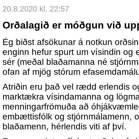
20.8.2020 kl. 22:57
Orðalagið er móðgun við upp
Ég biðst afsökunar á notkun orðsin
enginn hefur spurt um vísindin og
sér (meðal blaðamanna né stjórnm
ofan af mjög stórum efasemdamálu
Atriðin eru það vel rædd erlendis 
marktækra vísindamanna og lögm
menningarfrömuða að óhjákvæmleg
embættisfólk og stjórnmálamenn, 
blaðamenn, hérlendis viti af því.