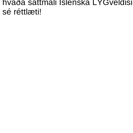
hvaða sáttmáli Íslenska LÝGveldisin
sé réttlæti!