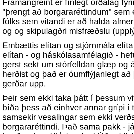
Framangreint er fínlegt orðalag fyri
"þrengt að borgararéttindum" sem e
fólks sem vitandi er að halda almen
og og skipulagðri misfræðslu (uppl
Embættis elítan og stjórnmála elí
elítan - og háskólasamfélagið - hef
gerst sekt um stórfelldan glæp og á
herðist og það er óumflýjanlegt að 
gerðar upp.
Þeir sem ekki taka þátt í þessum vi
bíða þess að einhver annar grípi í
samsekir vesalingar sem ekki verð
borgararéttindi. Það sama pakk - já,