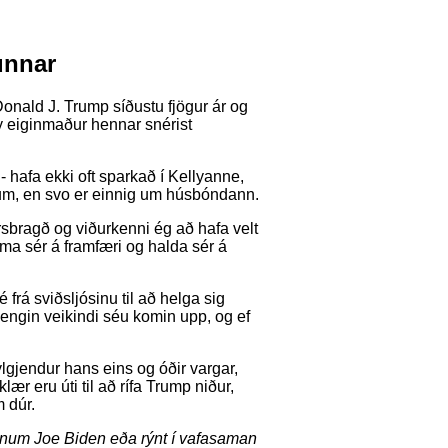
unnar
onald J. Trump síðustu fjögur ár og
 eiginmaður hennar snérist
 - hafa ekki oft sparkað í Kellyanne,
um, en svo er einnig um húsbóndann.
sbragð og viðurkenni ég að hafa velt
 koma sér á framfæri og halda sér á
 frá sviðsljósinu til að helga sig
 engin veikindi séu komin upp, og ef
ylgjendur hans eins og óðir vargar,
klær eru úti til að rífa Trump niður,
 dúr.
ðunum Joe Biden eða rýnt í vafasaman