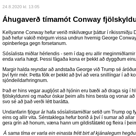
24.8.2020 kl. 13:05
Áhugaverð tímamót Conway fjölskyld
Kellyanne Conway hefur verið mikilvægur þáttur í ríkissmiðju D
það hefur vakið mörgum vissa undrun hvernig George Conway
opinberlega gegn forsetanum.
Sósíalista miðlar hérlendis - sem í dag eru allir meginmiðlarnir
enda varla hægt. Þessi fágaða kona er þekkt að dyggðum ein
Margir halda reyndar að andstaða George við Trump sé áróður
því fyrir mér. Þetta fólk er þekkt að því að vera snillíngar í að
sjóndeildarhringnum.
Það er hins vegar augljóst að hjónin eru bæði að draga sig í hlé
fjölskyldunni og maður óskar þeim alls hins besta og vonar að
svo sé að það verði létt barátta.
Undanfarin fjögur ár hafa sósíalistamiðlar setið um Trump og f
eins og allir vita. Sérstaklega hefur borið á því í sumar að allar 
gera grín að honum, væna hann um gildisfátækt og fleira í þeim
Á sama tíma er varla ein einasta frétt birt af kjánalegum heg