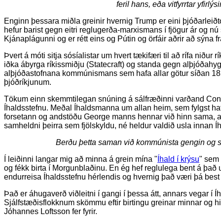
feril hans, eða vitfyrrtar yfirlýs
Enginn þessara miðla greinir hvernig Trump er eini þjóðarle
hefur barist gegn eitri reglugerða-marxismans í fjögur ár og nú
Kjánaplágunni og er rétt eins og Pútin og örfáir aðrir að sýna f
Þvert á móti sitja sósíalistar um hvert tækifæri til að rífa nið
iðka ábyrga ríkissmiðju (Statecraft) og standa gegn alþjóðah
alþjóðastofnana kommúnismans sem hafa allar götur síðan 1850
þjóðríkjunum.
Tökum einn skemmtilegan snúning á sálfræðinni varðand Con
Íhaldsstefnu. Meðal Íhaldsmanna um allan heim, sem fylgst ha
forsetann og andstöðu George manns hennar við hinn sama, a
samheldni þeirra sem fjölskyldu, né heldur valdið usla innan Í
Berðu þetta saman við kommúnista gengin og s
Í leiðinni langar mig að minna á grein mína "
Íhald í krýsu
" sem 
og fékk birta í Morgunblaðinu. En ég hef reglulega bent á það u
endurreisa Íhaldsstefnu hérlendis og hvernig það væri þá best 
Það er áhugaverð viðleitni í gangi í þessa átt, annars vegar í Í
Sjálfstæðisflokknum skömmu eftir birtingu greinar minnar og hi
Jóhannes Loftsson fer fyrir.