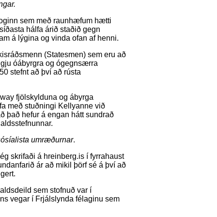
ingar.
iðtoginn sem með raunhæfum hætti
 síðasta hálfa árið staðið gegn
ram á lýgina og vinda ofan af henni.
ur ríkisráðsmenn (Statesmen) sem eru að
yggju óábyrgra og ógegnsærra
 stefnt að því að rústa
way fjölskylduna og ábyrga
fa með stuðningi Kellyanne við
ð það hefur á engan hátt sundrað
haldsstefnunnar.
ósíalista umræðurnar
.
ég skrifaði á hreinberg.is í fyrrahaust
ndanfarið ár að mikil þörf sé á því að
gert.
haldsdeild sem stofnuð var í
ns vegar í Frjálslynda félaginu sem