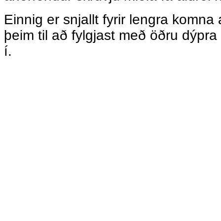
Einnig er snjallt fyrir lengra komna
þeim til að fylgjast með öðru dýpra
í.