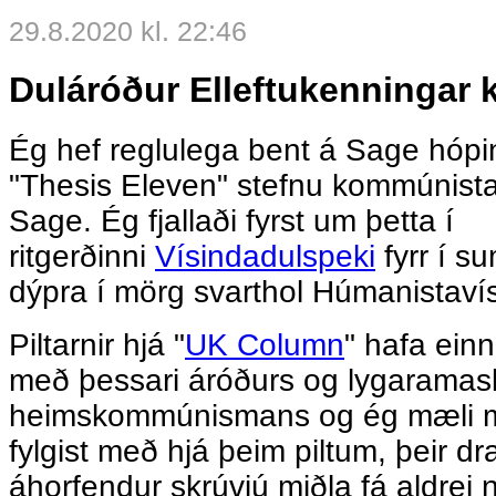
29.8.2020 kl. 22:46
Duláróður Elleftukenningar
Ég hef reglulega bent á Sage hópi
"Thesis Eleven" stefnu kommúnist
Sage. Ég fjallaði fyrst um þetta í
ritgerðinni
Vísindadulspeki
fyrr í s
dýpra í mörg svarthol Húmanistaví
Piltarnir hjá "
UK Column
" hafa einn
með þessari áróðurs og lygaramas
heimskommúnismans og ég mæli m
fylgist með hjá þeim piltum, þeir 
áhorfendur skrúvjú miðla fá aldrei n