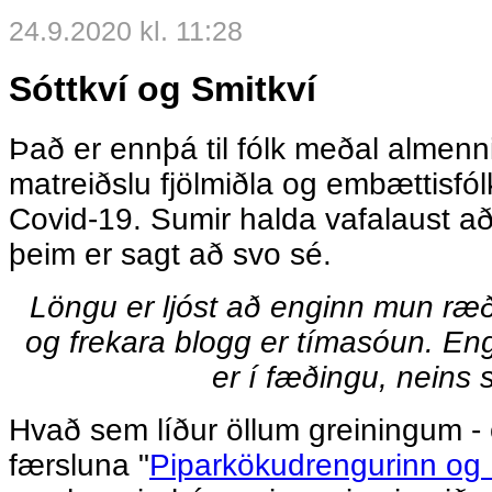
24.9.2020 kl. 11:28
Sóttkví og Smitkví
Það er ennþá til fólk meðal almenn
matreiðslu fjölmiðla og embættisfólk
Covid-19. Sumir halda vafalaust að 
þeim er sagt að svo sé.
Löngu er ljóst að enginn mun ræð
og frekara blogg er tímasóun. E
er í fæðingu, neins 
Hvað sem líður öllum greiningum -
færsluna "
Piparkökudrengurinn og 