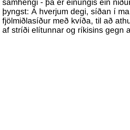
samhengi - þá er einungis ein nið
þyngst: Á hverjum degi, síðan í ma
fjölmiðlasíður með kvíða, til að at
af stríði elítunnar og ríkisins gegn