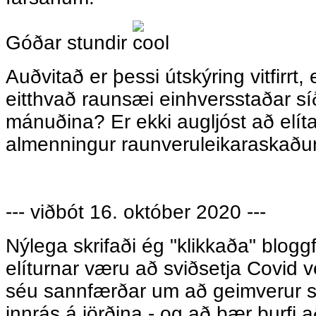
Góðar stundir
Auðvitað er þessi útskýring vitfirrt
eitthvað raunsæi einhversstaðar sí
mánuðina? Er ekki augljóst að elítan
almenningur raunveruleikaraskaðu
--- viðbót 16. október 2020 ---
Nýlega skrifaði ég "klikkaða" bloggf
elíturnar væru að sviðsetja Covid
séu sannfærðar um að geimverur s
innrás á jörðina - og að þær þurfi 