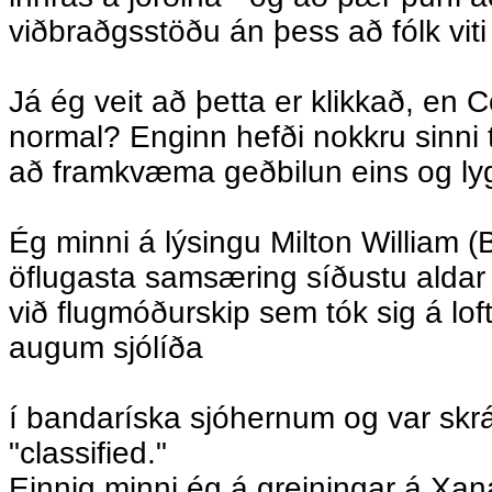
viðbraðgsstöðu án þess að fólk viti
Já ég veit að þetta er klikkað, en C
normal? Enginn hefði nokkru sinni
að framkvæma geðbilun eins og lyg
Ég minni á lýsingu Milton William (B
öflugasta samsæring síðustu aldar 
við flugmóðurskip sem tók sig á loft
augum sjólíða
í bandaríska sjóhernum og var skrás
"classified."
Einnig minni ég á greiningar á Xa