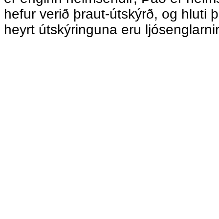
hefur verið þraut-útskýrð, og hluti 
heyrt útskýringuna eru ljósenglarnir