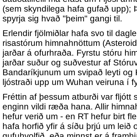
(sem skyndilega hafa gufað upp); 
spyrja sig hvað "þeim" gangi til.
Erlendir fjölmiðlar hafa svo til dagleg
risastórum himnahnöttum (Asteroids)
jarðar á ofurhraða. Fyrstu stóru himn
jarðar suður og suðvestur af Stóru
Bandaríkjunum um svipað leyti og 
ljóstraði upp um Wuhan veiruna í fy
Fréttin af þessum atburði var fljótt 
enginn vildi ræða hana. Allir himna
hefur verið um - en RT hefur birt fle
hafa horfið yfir á síðu þrjú um leið
gufuhvolfið, eða minnst er á framhj