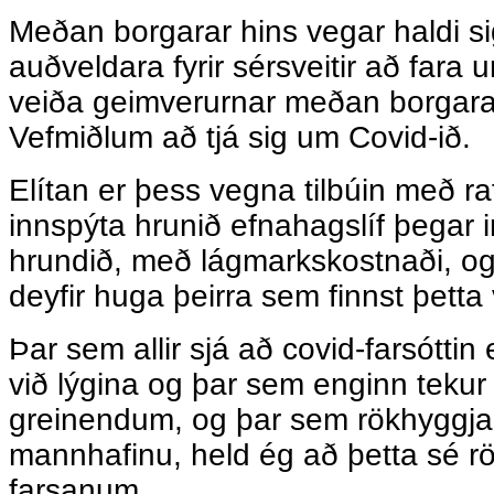
Meðan borgarar hins vegar haldi s
auðveldara fyrir sérsveitir að fara 
veiða geimverurnar meðan borgarar
Vefmiðlum að tjá sig um Covid-ið.
Elítan er þess vegna tilbúin með ra
innspýta hrunið efnahagslíf þegar i
hrundið, með lágmarkskostnaði, o
deyfir huga þeirra sem finnst þetta
Þar sem allir sjá að covid-farsóttin 
við lýgina og þar sem enginn teku
greinendum, og þar sem rökhyggja 
mannhafinu, held ég að þetta sé rö
farsanum.