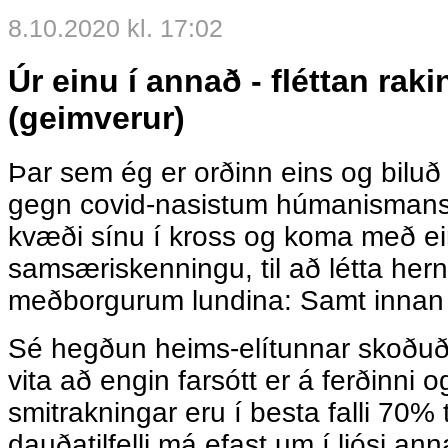
8.10.2020 kl. 17:02
Úr einu í annað - fléttan rak
(geimverur)
Þar sem ég er orðinn eins og biluð
gegn covid-nasistum húmanismans,
kvæði sínu í kross og koma með ei
samsæriskenningu, til að létta h
meðborgurum lundina: Samt innan
Sé hegðun heims-elítunnar skoðuð, í
vita að engin farsótt er á ferðinni o
smitrakningar eru í besta falli 70% 
dauðatilfelli má efast um í ljósi an