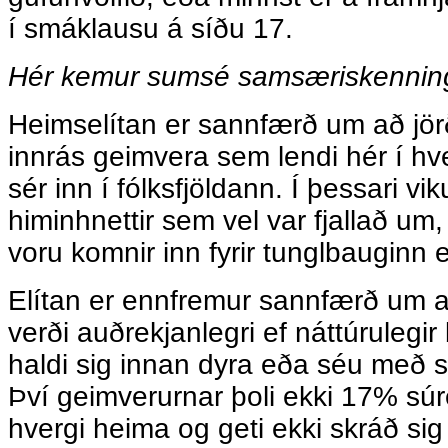
í smáklausu á síðu 17.
Hér kemur sumsé samsæriskenning,
Heimselítan er sannfærð um að jör
innrás geimvera sem lendi hér í hve
sér inn í fólksfjöldann. Í þessari viku 
himinhnettir sem vel var fjallað um, 
voru komnir inn fyrir tunglbauginn e
Elítan er ennfremur sannfærð um 
verði auðrekjanlegri ef náttúrulegir
haldi sig innan dyra eða séu með s
Því geimverurnar þoli ekki 17% súr
hvergi heima og geti ekki skráð sig 