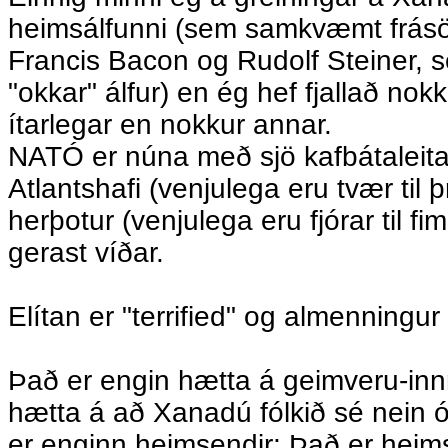
heimsálfunni (sem samkvæmt frás
Francis Bacon og Rudolf Steiner,
"okkar" álfur) en ég hef fjallað no
ítarlegar en nokkur annar.
NATÓ er núna með sjö kafbátaleita
Atlantshafi (venjulega eru tvær til þr
herþotur (venjulega eru fjórar til f
gerast víðar.
Elítan er "terrified" og almenningur
Það er engin hætta á geimveru-inn
hætta á að Xanadú fólkið sé nein ó
er enginn heimsendir; Það er heim