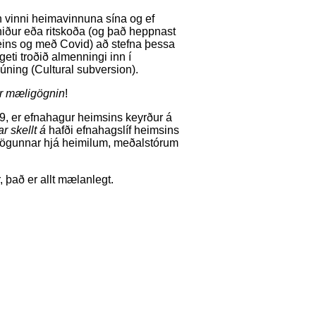
 vinni heimavinnuna sína og ef
niður eða ritskoða (og það heppnast
 eins og með Covid) að stefna þessa
ti troðið almenningi inn í
ning (Cultural subversion).
ér mæligögnin
!
09, er efnahagur heimsins keyrður á
ar skellt á
hafði efnahagslíf heimsins
 sögunnar hjá heimilum, meðalstórum
 það er allt mælanlegt.