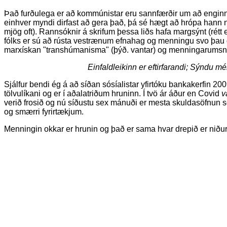
Það furðulega er að kommúnistar eru sannfærðir um að enginn
einhver myndi dirfast að gera það, þá sé hægt að hrópa hann 
mjög oft). Rannsóknir á skrifum þessa liðs hafa margsýnt (rétt
fólks er sú að rústa vestrænum efnahag og menningu svo þau ge
marxískan "transhúmanisma" (þýð. vantar) og menningarumsnú
Einfaldleikinn er eftirfarandi; Sýndu m
Sjálfur bendi ég á að síðan sósíalistar yfirtóku bankakerfin 20
tölvulíkani og er í aðalatriðum hruninn. Í tvö ár áður en Covid
v
verið frosið og nú síðustu sex mánuði er mesta skuldasöfnun
og smærri fyrirtækjum.
Menningin okkar er hrunin og það er sama hvar drepið er niður,