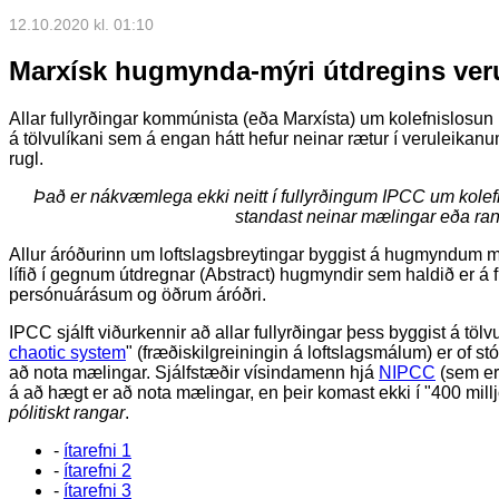
12.10.2020 kl. 01:10
Marxísk hugmynda-mýri útdregins ver
Allar fullyrðingar kommúnista (eða Marxísta) um kolefnislosun 
á tölvulíkani sem á engan hátt hefur neinar rætur í veruleikan
rugl.
Það er nákvæmlega ekki neitt í fullyrðingum IPCC um kolef
standast neinar mælingar eða ra
Allur áróðurinn um loftslagsbreytingar byggist á hugmyndum m
lífið í gegnum útdregnar (Abstract) hugmyndir sem haldið er á 
persónuárásum og öðrum áróðri.
IPCC sjálft viðurkennir að allar fullyrðingar þess byggist á tölv
chaotic system
" (fræðiskilgreiningin á loftslagsmálum) er of stó
að nota mælingar. Sjálfstæðir vísindamenn hjá
NIPCC
(sem er 
á að hægt er að nota mælingar, en þeir komast ekki í "400 mill
pólitiskt rangar
.
-
ítarefni 1
-
ítarefni 2
-
ítarefni 3