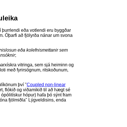
uleika
í þurrlendi eða votlendi eru byggðar
um. Óþarfi að fjölyrða nánar um svona
nislosun eða kolefnismettanir sem
nnsóknir
;
arxískra vitringa, sem sjá heiminn og
floti með fyrirsögnum, ritskoðunum,
ulíkönum því "
Coupled non-linear
rt, flókið og viðamikið til að hægt sé
ópólitískur hópur) hafa þó sýnt fram
jóna fjölmiðla" Lýgveldisins, enda