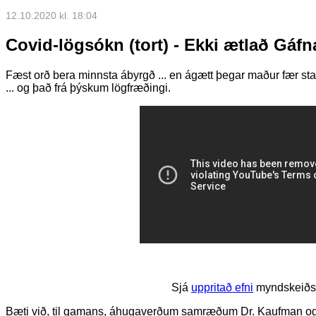
12.10.2020 kl. 18:04
Covid-lögsókn (tort) - Ekki ætlað Gáf
Fæst orð bera minnsta ábyrgð ... en ágætt þegar maður fær sta
... og það frá þýskum lögfræðingi.
Sjá
uppritað efni
myndskeiðs
Bæti við, til gamans, áhugaverðum samræðum Dr. Kaufman og D