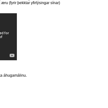
æru (fyrir þekktar yfirlýsingar sínar)
sta áhugamálinu.