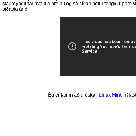
staðreyndirnar ávallt á hreinu og sá síðari hefur fengið uppreist 
síðasta árið.
Ég er farinn að grúska í
Linux Mint
, nýja