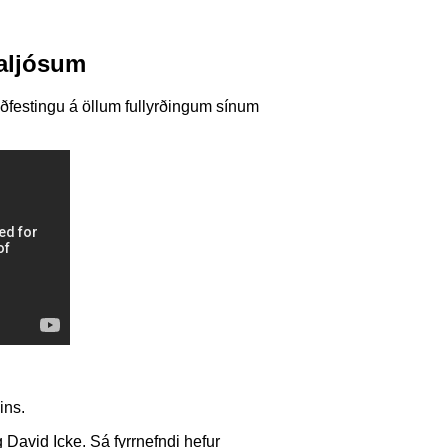
naljósum
ðfestingu á öllum fullyrðingum sínum
ins.
avid Icke. Sá fyrrnefndi hefur