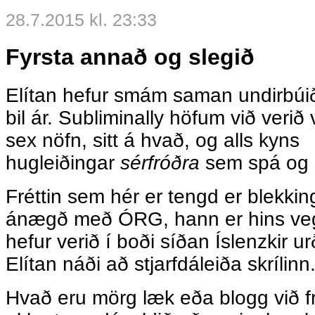
28.7.2015 kl. 23:33
Fyrsta annað og slegið
Elítan hefur smám saman undirbúið
bil ár. Subliminally höfum við verið v
sex nöfn, sitt á hvað, og alls kyns
hugleiðingar
sérfróðra
sem spá og 
Fréttin sem hér er tengd er blekking
ánægð með ÓRG, hann er hins ve
hefur verið í boði síðan Íslenzkir 
Elítan náði að stjarfdáleiða skrílinn
Hvað eru mörg læk eða blogg við fr