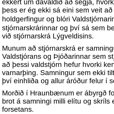
ekkert um dávaldið að segja, hvork
þess er ég ekki sá eini sem veit að
holdgerfingur og blóri Valdstjórnari
stjórnarskrárinnar og því sá sem b
við stjórnarskrá Lýgveldisins.
Munum að stjórnarskrá er samningur
Valdstjórans og Þjóðarinnar sem stj
að þessi valdstjórn hefur hvorki ke
varnarþing. Samningur sem ekki til
því einhliða og allur áróður felur í 
Morðið í Hraunbænum er ábyrgð fo
brot á samningi milli elítu og skríls
forsetans.