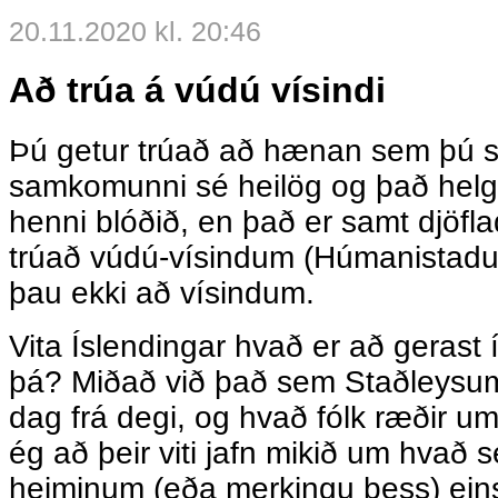
20.11.2020 kl. 20:46
Að trúa á vúdú vísindi
Þú getur trúað að hænan sem þú sl
samkomunni sé heilög og það helgi
henni blóðið, en það er samt djöfl
trúað vúdú-vísindum (Húmanistadul
þau ekki að vísindum.
Vita Íslendingar hvað er að gerast
þá? Miðað við það sem Staðleysumi
dag frá degi, og hvað fólk ræðir u
ég að þeir viti jafn mikið um hvað s
heiminum (eða merkingu þess) ein