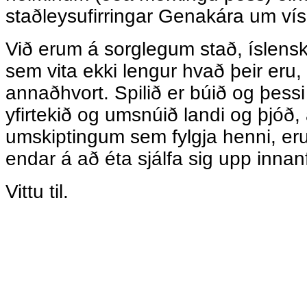
staðleysufirringar Genakára um vís
Við erum á sorglegum stað, íslens
sem vita ekki lengur hvað þeir eru,
annaðhvort. Spilið er búið og þessi
yfirtekið og umsnúið landi og þjóð
umskiptingum sem fylgja henni, e
endar á að éta sjálfa sig upp innan
Vittu til.