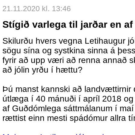
21.11.2020 kl. 13:46
Stígið varlega til jarðar en af
Skilurðu hvers vegna Letihaugur jó
sögu sína og systkina sinna á þe
fyrir að upp væri að renna annað sk
að jólin yrðu í hættu?
Þú manst kannski að landvættirni
útlæga í 40 mánuði í apríl 2018 og 
af Guðdómlega sáttmálanum í maí
rættist einn mesti spádómur allra t