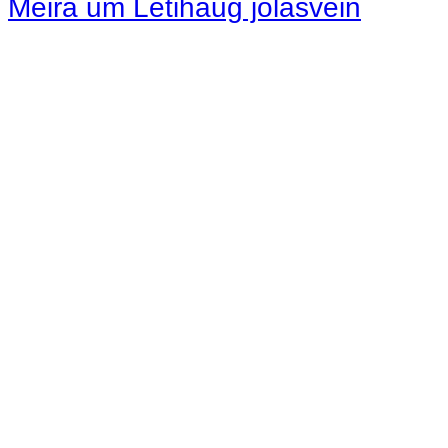
Meira um Letihaug jólasvein