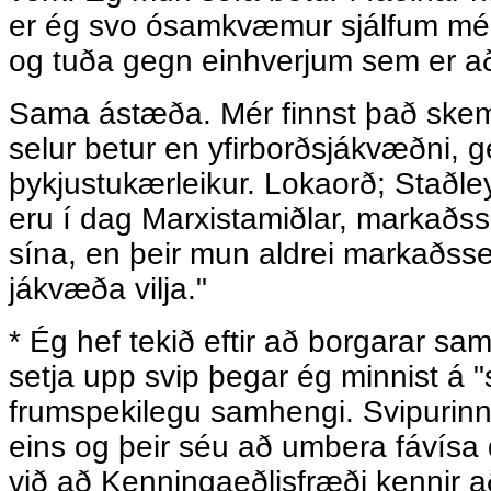
er ég svo ósamkvæmur sjálfum mér,
og tuða gegn einhverjum sem er að
Sama ástæða. Mér finnst það skemm
selur betur en yfirborðsjákvæðni, 
þykjustukærleikur. Lokaorð; Staðley
eru í dag Marxistamiðlar, markaðss
sína, en þeir mun aldrei markaðsset
jákvæða vilja."
* Ég hef tekið eftir að borgarar 
setja upp svip þegar ég minnist á "s
frumspekilegu samhengi. Svipurinn 
eins og þeir séu að umbera fávísa 
við að Kenningaeðlisfræði kennir að