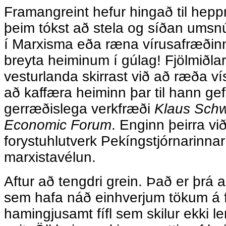
Framangreint hefur hingað til hepp
þeim tókst að stela og síðan u
í Marxisma eða ræna vírusafræðinni
breyta heiminum í gúlag! Fjölmiðlar
vesturlanda skirrast við að ræða vís
að kaffæra heiminn þar til hann ge
gerræðislega verkfræði
Klaus Sch
Economic Forum
. Enginn þeirra vi
forystuhlutverk Pekíngstjórnarinnar 
marxistavélun.
Aftur að tengdri grein. Það er þrá 
sem hafa náð einhverjum tökum á 
hamingjusamt fífl sem skilur ekki 