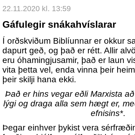
22.11.2020 kl. 13:59
Gáfulegir snákahvíslarar
Í orðskviðum Biblíunnar er okkur s
dapurt geð, og það er rétt. Allir al
eru óhamingjusamir, það er laun vi
vita þetta vel, enda vinna þeir hei
þeir skilji hana ekki.
Það er hins vegar eðli Marxista að l
lýgi og draga alla sem hægt er, með
efnisins*
.
Þegar einhver þykist vera sérfræðing