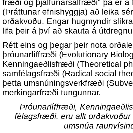
fræði og þjálf­un­arsál­fræði" þá er á
(Þráttunar efnishyggja) að leika sé
orðakvoðu. Engar hugmyndir slíkr
lifa þeir á því að skauta á útdregnu
Rétt eins og þegar þeir nota orðalei
þróunarlíffræði (Evolutionary Biolo
Kenningaeðlisfræði (Theoretical p
samfélagsfræði (Radical social theo
þetta umsnúningsverkfræði (Subver
merkingarfræði tungunnar.
Þróunarlíffræði, Kenningaeðli
félagsfræði, eru allt orðakvoður
umsnúa raunvísi