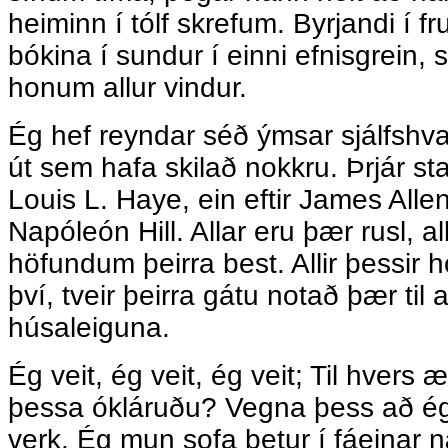
heiminn í tólf skrefum. Byrjandi í f
bókina í sundur í einni efnisgrein,
honum allur vindur.
Ég hef reyndar séð ýmsar sjálfsh
út sem hafa skilað nokkru. Þrjár sta
Louis L. Haye, ein eftir James Allen
Napóleón Hill. Allar eru þær rusl, 
höfundum þeirra best. Allir þessir 
því, tveir þeirra gátu notað þær til 
húsaleiguna.
Ég veit, ég veit, ég veit; Til hvers 
þessa ókláruðu? Vegna þess að ég 
verk. Ég mun sofa betur í fáeinar 