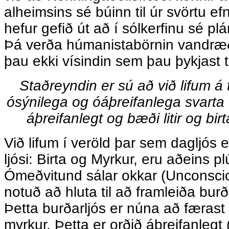
alheimsins sé búinn til úr svörtu ef
hefur gefið út að í sólkerfinu sé plá
Þá verða húmanistabörnin vandræð
þau ekki vísindin sem þau þykjast t
Staðreyndin er sú að við lifum á
ósýnilega og óáþreifanlega svarta e
áþreifanlegt og bæði litir og bir
Við lifum í veröld þar sem dagljós er
ljósi: Birta og Myrkur, eru aðeins pl
Ómeðvitund sálar okkar (Unconscio
notuð að hluta til að framleiða burð
Þetta burðarljós er núna að færast 
myrkur. Þetta er orðið áþreifanlegt 