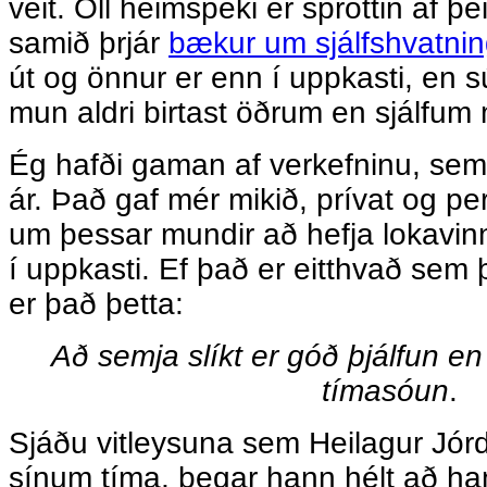
veit. Öll heimspeki er sprottin af þe
samið þrjár
bækur um sjálfshvatni
út og önnur er enn í uppkasti, en s
mun aldri birtast öðrum en sjálfum 
Ég hafði gaman af verkefninu, sem 
ár. Það gaf mér mikið, prívat og p
um þessar mundir að hefja lokavinn
í uppkasti. Ef það er eitthvað sem
er það þetta:
Að semja slíkt er góð þjálfun en
tímasóun
.
Sjáðu vitleysuna sem Heilagur Jórd
sínum tíma, þegar hann hélt að ha