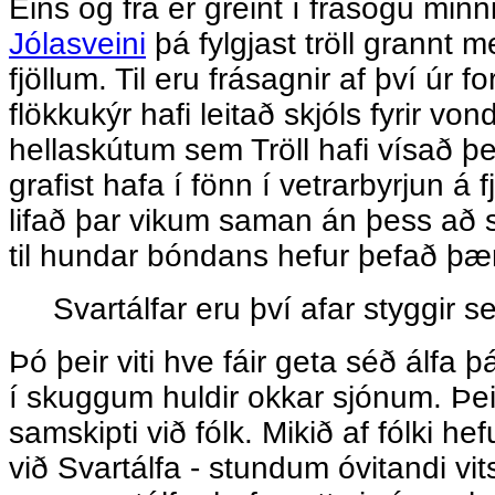
Eins og frá er greint í frásögu minn
Jólasveini
þá fylgjast tröll grannt 
fjöllum. Til eru frásagnir af því úr
flökkukýr hafi leitað skjóls fyrir v
hellaskútum sem Tröll hafi vísað 
grafist hafa í fönn í vetrarbyrjun á 
lifað þar vikum saman án þess að sk
til hundar bóndans hefur þefað þæ
Svartálfar eru því afar styggir se
Þó þeir viti hve fáir geta séð álfa þ
í skuggum huldir okkar sjónum. Þeir
samskipti við fólk. Mikið af fólki he
við Svartálfa - stundum óvitandi vits.