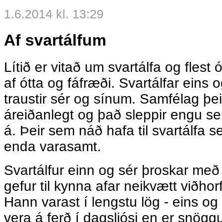
1.6.2014 kl. 13:29
Af svartálfum
Lítið er vitað um svartálfa og flest 
af ótta og fáfræði. Svartálfar eins 
traustir sér og sínum. Samfélag þei
áreiðanlegt og það sleppir engu se
á. Þeir sem náð hafa til svartálfa s
enda varasamt.
Svartálfur einn og sér þroskar með
gefur til kynna afar neikvætt viðhorf t
Hann varast í lengstu lög - eins og s
vera á ferð í dagsljósi en er snögg