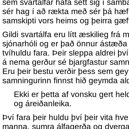
sem svartálfar hafa sett sig í sam
sér hag í að rækta með sér þá hæf
samskipti vors heims og þeirra gæ
Gildi svartálfa eru lítt æskilieg fr
sjónarhóli og er það önnur ástæða þ
tvíhuldu fara. Þeir sleppa aldrei þ
á nema gerður sé bjargfastur samn
Eru þeir bestu verðir þess sem gey
samningurinn finnst hið geymda ald
Ekki er þetta af vonsku gert held
og áreiðanleika.
Því fara þeir huldu því þeir vita hve
manna, sumra álfagerða og dverga