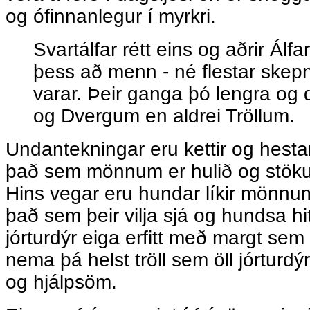
og ófinnanlegur í myrkri.
Svartálfar rétt eins og aðrir Álf
þess að menn - né flestar skepnu
varar. Þeir ganga þó lengra og 
og Dvergum en aldrei Tröllum.
Undantekningar eru kettir og hest
það sem mönnum er hulið og stöku
Hins vegar eru hundar líkir mönnum
það sem þeir vilja sjá og hundsa hit
jórturdýr eiga erfitt með margt se
nema þá helst tröll sem öll jórturdýr
og hjálpsöm.