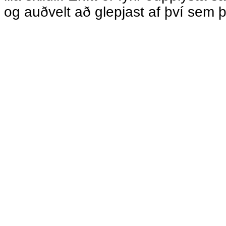
og auðvelt að glepjast af því sem þ