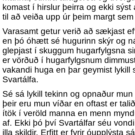
komast í hirslur þeirra og ekki sýst
til að veiða upp úr þeim margt sem 
Varasamt getur verið að sækjast eft
en þó óhætt sé hugurinn skýr og n
glepjast í skuggum hugarfylgsna si
er vörðuð í hugarfylgsnum dimmus
vakandi huga en þar geymist lykill s
Svartálfa.
Sé sá lykill tekinn og opnaður mun
þeir eru mun víðar en oftast er tal
ítök í veröld manna en menn myndu 
af. Ekki þó því Svartálfar séu vondi
illa skildir. Erfitt er fyrir óupplýsta s