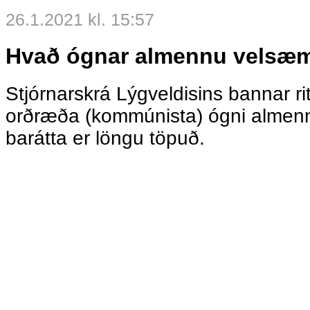
26.1.2021 kl. 15:57
Hvað ógnar almennu velsæ
Stjórnarskrá Lýgveldisins bannar r
orðræða (kommúnista) ógni almen
barátta er löngu töpuð.