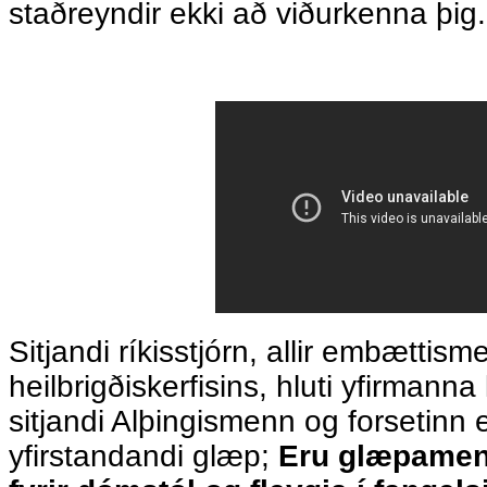
staðreyndir ekki að viðurkenna þig.
Sitjandi ríkisstjórn, allir embættism
heilbrigðiskerfisins, hluti yfirmanna
sitjandi Alþingismenn og forsetinn e
yfirstandandi glæp;
Eru glæpamen