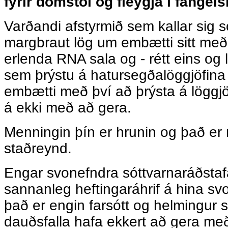
fyrir dómstól og fleygja í fangels
Varðandi afstyrmið sem kallar sig 
margbraut lög um embætti sitt me
erlenda RNA sala og - rétt eins og 
sem þrýstu á hatursegðalöggjöfina -
embætti með því að þrýsta á löggj
á ekki með að gera.
Menningin þín er hrunin og það er
staðreynd.
Engar svonefndra sóttvarnaráðstaf
sannanleg heftingaráhrif á hina sv
það er engin farsótt og helmingur s
dauðsfalla hafa ekkert að gera me