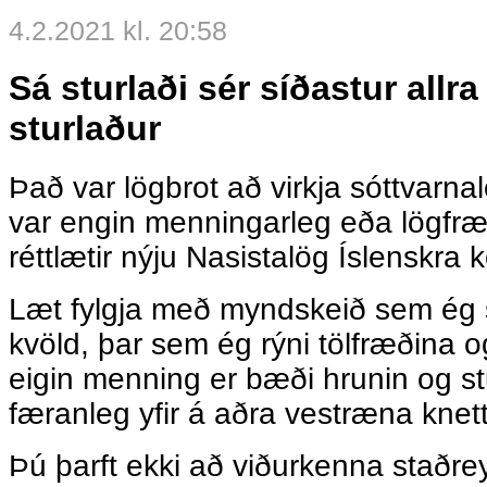
4.2.2021 kl. 20:58
Sá sturlaði sér síðastur allr
sturlaður
Það var lögbrot að virkja sóttvarnal
var engin menningarleg eða lögfr
réttlætir nýju Nasistalög Íslenskra
Læt fylgja með myndskeið sem ég se
kvöld, þar sem ég rýni tölfræðina 
eigin menning er bæði hrunin og stu
færanleg yfir á aðra vestræna knett
Þú þarft ekki að viðurkenna staðrey