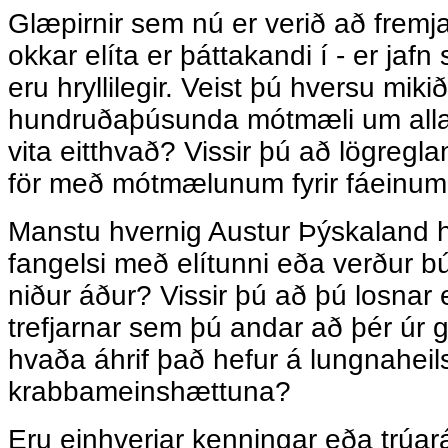
Glæpirnir sem nú er verið að fremj
okkar elíta er þáttakandi í - er jafn 
eru hryllilegir. Veist þú hversu miki
hundruðaþúsunda mótmæli um all
vita eitthvað? Vissir þú að lögreglan 
för með mótmælunum fyrir fáeinu
Manstu hvernig Austur Þýskaland h
fangelsi með elítunni eða verður b
niður áður? Vissir þú að þú losnar e
trefjarnar sem þú andar að þér úr g
hvaða áhrif það hefur á lungnaheil
krabbameinshættuna?
Eru einhverjar kenningar eða trúará