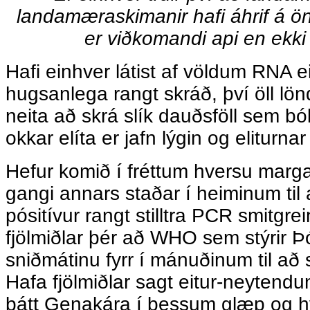
landamæraskimanir hafi áhrif á ö
er viðkomandi api en ekk
Hafi einhver látist af völdum RNA e
hugsanlega rangt skráð, því öll lön
neita að skrá slík dauðsföll sem b
okkar elíta er jafn lýgin og eliturnar
Hefur komið í fréttum hversu margar
gangi annars staðar í heiminum til 
pósitívur rangt stilltra PCR smitgr
fjölmiðlar þér að WHO sem stýrir Þór
sniðmátinu fyrr í mánuðinum til að 
Hafa fjölmiðlar sagt eitur-neyten
þátt Genakára í þessum glæp og h