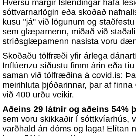
Hversu margir Íslendingar hafa lesi
sóttvarnarlögin eða skoðað nafnali
kusu "já" við lögunum og staðfestu 
sem glæpamenn, miðað við staðal
stríðsglæpamenn nasista voru dæmd
Skoðaðu tölfræði yfir árlega dánart
Inflúenzu síðustu fimm árin eða tíu
saman við tölfræðina á covid.is: Þ
meirihluta þjóðarinnar, þar af fin
við 400 urðu veikir.
Aðeins 29 látnir og aðeins 54% þ
sem voru skikkaðir í sóttkvíarhús, 
varðhald án dóms og laga! Elítan ne