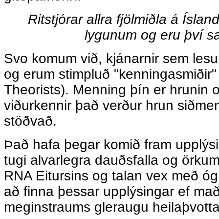
Ritstjórar allra fjölmiðla á Ísland
lygunum og eru því s
Svo komum við, kjánarnir sem lesum
og erum stimpluð "kenningasmiðir"
Theorists). Menning þín er hrunin
viðurkennir það verður hrun siðmen
stöðvað.
Það hafa þegar komið fram upplýsi
tugi alvarlegra dauðsfalla og örku
RNA Eitursins og talan vex með óg
að finna þessar upplýsingar ef mað
meginstraums gleraugu heilaþvottav