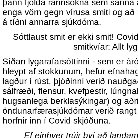
þann fjölda rannsókna sem sanna a
enga vörn gegn vírusa smiti og að 
á tíðni annarra sjúkdóma.
Sóttlaust smit er ekki smit! Covid
smitkvíar; Allt lyg
Síðan lygarafarsóttinni - sem er ár
hleypt af stokkunum, hefur efnahag
lagður í rúst, þjóðinni verið nauðg
sálfræði, flensur, kvefpestir, lúngn
hugsanlega berklasýkingar) og aðri
öndunarfærasjúkdómar verið rangt 
horfnir inn í Covid skjóðuna.
Ef einhver trúir því að landa