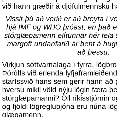
við hann græðir á djöfulmennsku 
Vissir þú að verið er að breyta í ve
hjá IMF og WHO þróast, en það e
stórglæpamenn elítunnar hér fela s
margoft undanfarið ár bent á hug
að þessu.
Virkjun sóttvarnalaga í fyrra, lögbr
Þórólfs við erlenda lyfjaframleiðen
starfssvið hans sem gerir hann að
hversu mikil völd nýju lögin færa 
stórglæpamanni? Öll ríkisstjórnin og
og fjöldi lögregluþjóna eru núna lö
glæpamenn.