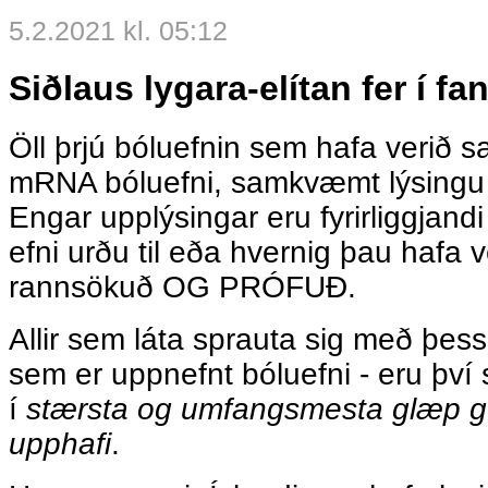
5.2.2021 kl. 05:12
Siðlaus lygara-elítan fer í fa
Öll þrjú bóluefnin sem hafa verið s
mRNA bóluefni, samkvæmt lýsingu 
Engar upplýsingar eru fyrirliggjand
efni urðu til eða hvernig þau hafa v
rannsökuð OG PRÓFUÐ.
Allir sem láta sprauta sig með þess
sem er uppnefnt bóluefni - eru því s
í
stærsta og umfangsmesta glæp g
upphafi
.