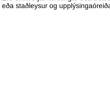
eða staðleysur og upplýsingaóreið