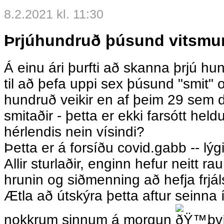
8.2.2021 kl. 11:30
Þrjúhundruð þúsund vitsmu
Á einu ári þurfti að skanna þrjú 
til að þefa uppi sex þúsund "smit" o
hundruð veikir en af þeim 29 sem
smitaðir - þetta er ekki farsótt held
hérlendis nein vísindi?
Þetta er á forsíðu covid.gabb -- lýg
Allir sturlaðir, enginn hefur neitt 
hrunin og siðmenning að hefja frjálst
Ætla að útskýra þetta aftur seinna 
nokkrum sinnum á morgun
því