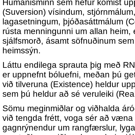
Húmanisminn sem hefur komist up
(Suversion) vísindum, stjórnmálu
lagasetningum, þjóðasáttmálum (Co
rústa menningunni um allan heim, 
sjálfsmorð, ásamt söfnuðinum sem t
heimssýn.
Láttu endilega sprauta þig með RN
er uppnefnt bóluefni, meðan þú get
við tilveruna (Existence) heldur up
sem þú heldur að sé veruleiki (Real
Sömu meginmiðlar og viðhalda áróð
við tengda frétt, voga sér að væn
gagnrýnendur um rangfærslur, lyga