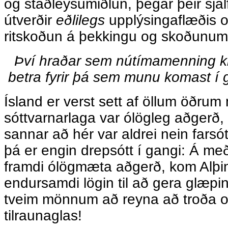
og staðleysumiðlun, þegar þeir sjál
útverðir
eðlilegs
upplýsingaflæðis 
ritskoðun á þekkingu og skoðunum fó
Því hraðar sem nútímamenning klár
betra fyrir þá sem munu komast 
Ísland er verst sett af öllum öðrum
sóttvarnarlaga var ólögleg aðgerð, 
sannar að hér var aldrei nein farsót
þá er engin drepsótt í gangi: Á með
framdi ólögmæta aðgerð, kom Alþi
endursamdi lögin til að gera glæpi
tveim mönnum að reyna að troða ok
tilraunaglas!