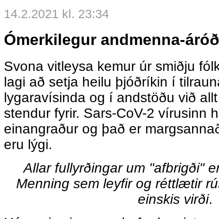
14.2.2021 kl. 23:34
Ómerkilegur andmenna-áróð
Svona vitleysa kemur úr smiðju fólk
lagi að setja heilu þjóðríkin í tilrau
lygaravísinda og í andstöðu við al
stendur fyrir. Sars-CoV-2 vírusinn h
einangraður og það er margsanna
eru lýgi.
Allar fullyrðingar um "afbrigði" e
Menning sem leyfir og réttlætir rús
einskis virði
.