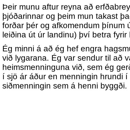
Þeir munu aftur reyna að erfðabrey
þjóðarinnar og þeim mun takast það
forðar þér og afkomendum þínum ú
leiðina út úr landinu) því betra fyri
Ég minni á að ég hef engra hagsm
við lygarana. Ég var sendur til að 
heimsmenninguna við, sem ég ger
í sjö ár áður en menningin hrundi í f
siðmenningin sem á henni byggði.