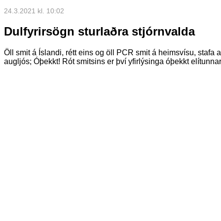
24.3.2021 kl. 10:02
Dulfyrirsögn sturlaðra stjórnvalda
Öll smit á Íslandi, rétt eins og öll PCR smit á heimsvísu, stafa 
augljós; Óþekkt! Rót smitsins er því yfirlýsinga óþekkt elítunnar