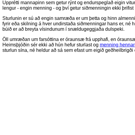
Upprétti mannapinn sem getur rýnt og endurspeglað eigin vit
lengur - engin menning - og því getur siðmenningin ekki þrifist 
Sturlunin er sú að engin samræða er um þetta og hinn almenni 
fyrir eða skilning á hver undirstaða siðmenningar hans er, né h
búið er að breyta vísindunum í snældugeggjaða dulspeki.
Öll umræðan um farsóttina er óraunsæ frá upphafi, en óraunsæið
Heimsþjóðin sér ekki að hún hefur sturlast og
menning hennar
sturlun sína, né heldur að sá sem efast um eigið geðheilbrigði e