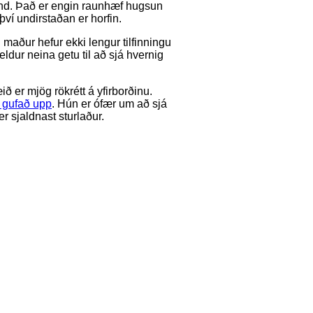
und. Það er engin raunhæf hugsun
því undirstaðan er horfin.
maður hefur ekki lengur tilfinningu
eldur neina getu til að sjá hvernig
 er mjög rökrétt á yfirborðinu.
 gufað upp
. Hún er ófær um að sjá
r sjaldnast sturlaður.