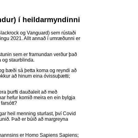
ndur) í heildarmyndinni
 Blackrock og Vanguard) sem rústaði
ingu 2021. Allt annað í umræðunni er
rústunin sem er framundan verður það
a og staurblinda.
kt og bæði sá þetta koma og reyndi að
okkur að hinum eina óvissuþætti;
ra þurfti dauðaleit að með
innar hefur komið meira en ein bylgja
 farsótt?
egar heil menning sturlast, því Covid
runið. Það er búið að margreyna
 mannsins er Homo Sapiens Sapiens;