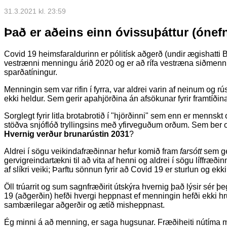
31.3.2021 kl. 23:59
Það er aðeins einn óvissuþáttur (ónef
Covid 19 heimsfaraldurinn er pólitísk aðgerð (undir ægishatti
vestrænni menningu árið 2020 og er að rífa vestræna siðmenn
sparðatíningur.
Menningin sem var rifin í fyrra, var aldrei varin af neinum og 
ekki heldur. Sem gerir apahjörðina án afsökunar fyrir framtíðin
Sorglegt fyrir litla brotabrotið í "hjörðinni" sem enn er menns
stöðva snjóflóð tryllingsins með yfirveguðum orðum. Sem ber 
Hvernig verður brunarústin 2031
?
Aldrei í sögu veikindafræðinnar hefur komið fram
farsótt
sem ge
gervigreindartækni til að vita af henni og aldrei í sögu líffræð
af slíkri veiki; Þarftu sönnun fyrir að Covid 19 er sturlun og ekki
Öll trúarrit og sum sagnfræðirit útskýra hvernig það lýsir sér þ
19 (aðgerðin) hefði hvergi heppnast ef menningin hefði ekki h
sambærilegar aðgerðir og ætíð misheppnast.
Ég minni á að menning, er saga hugsunar. Fræðiheiti nútíma