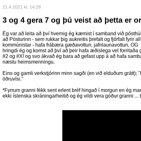
21.4.2021 kl. 14:28
3 og 4 gera 7 og þú veist að þetta er o
Ég var að leita að því hvernig ég kæmist í samband við pósthús
að Pósturinn - sem rukkar þig aukreitis þrefalt og fjórfalt fyrir al
kommúnistar - hafa frábæra gæðavottun, jafnlaunavottun, OG
hringdi ég og komst að því að þeir hafa æðislega vel forritað
#2 og
#X
! og svo ákvað ég bara að gefast upp á að hafa samban
næstu heimsmenningu.
Eins og gamli verkstjórinn minn sagði (en við elduðum grátt); "
öðruvísi."
*Fyrrum granni fékk sent erlent bréf hingað í morgun en ég m
ekki íslenska skráningarheitið og ég vildi vera góður granni ... t