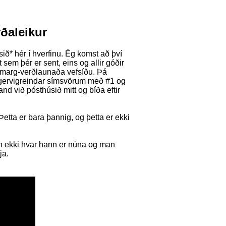
rðaleikur
ið* hér í hverfinu. Ég komst að því
lt sem þér er sent, eins og allir góðir
 marg-verðlaunaða vefsíðu. Þá
a gervigreindar símsvörum með #1 og
d við pósthúsið mitt og bíða eftir
Þetta er bara þannig, og þetta er ekki
an ekki hvar hann er núna og man
ja.