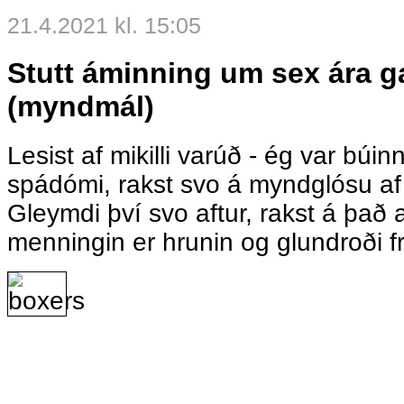
21.4.2021 kl. 15:05
Stutt áminning um sex ára 
(myndmál)
Lesist af mikilli varúð - ég var bú
spádómi, rakst svo á myndglósu af 
Gleymdi því svo aftur, rakst á það a
menningin er hrunin og glundroði 