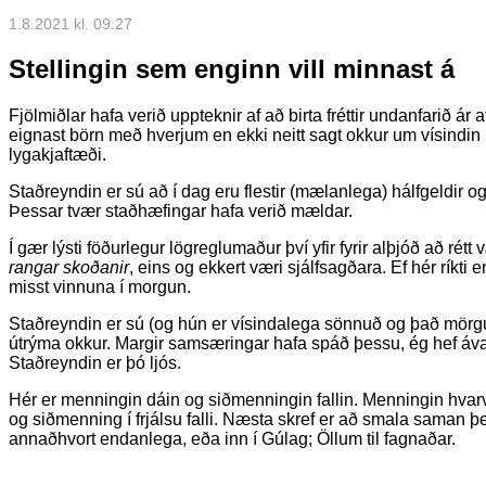
1.8.2021 kl. 09:27
Stellingin sem enginn vill minnast á
Fjölmiðlar hafa verið uppteknir af að birta fréttir undanfarið ár
eignast börn með hverjum en ekki neitt sagt okkur um vísindi
lygakjaftæði.
Staðreyndin er sú að í dag eru flestir (mælanlega) hálfgeldir og 
Þessar tvær staðhæfingar hafa verið mældar.
Í gær lýsti föðurlegur lögreglumaður því yfir fyrir alþjóð að r
rangar skoðanir
, eins og ekkert væri sjálfsagðara. Ef hér ríkt
misst vinnuna í morgun.
Staðreyndin er sú (og hún er vísindalega sönnuð og það mörg
útrýma okkur. Margir samsæringar hafa spáð þessu, ég hef á
Staðreyndin er þó ljós.
Hér er menningin dáin og siðmenningin fallin. Menningin hvar
og siðmenning í frjálsu falli. Næsta skref er að smala saman þe
annaðhvort endanlega, eða inn í Gúlag; Öllum til fagnaðar.