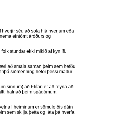
 af hverjir séu að sofa hjá hverjum eða
n nema eintómt áróðurs og
fólk stundar ekki mikið af kynlífi.
étt væri að smala saman þeim sem hefðu
i ennþá siðmenning hefði þessi maður
um sinnum) að Elítan er að reyna að
vallt hafnað þeim spádómum.
vetna í heiminum er sömuleiðis dáin
im sem skilja þetta og láta þá hverfa,