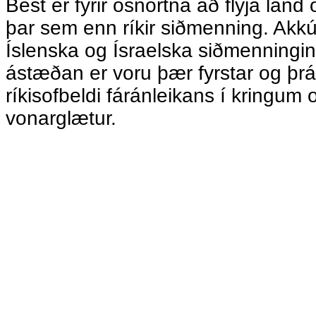
Best er fyrir ósnortna að flýja land
þar sem enn ríkir siðmenning. Akk
Íslenska og Ísraelska siðmenningin
ástæðan er voru þær fyrstar og þrátt
ríkisofbeldi fáránleikans í kringum
vonarglætur.