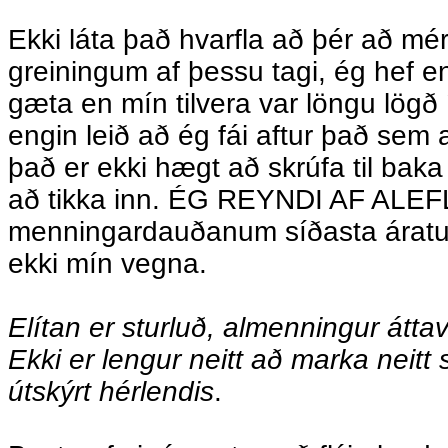
Ekki láta það hvarfla að þér að mé
greiningum af þessu tagi, ég hef
gæta en mín tilvera var löngu lögð 
engin leið að ég fái aftur það sem 
það er ekki hægt að skrúfa til baka 
að tikka inn. ÉG REYNDI AF ALEFL
menningardauðanum síðasta áratu
ekki mín vegna.
Elítan er sturluð, almenningur átta
Ekki er lengur neitt að marka neitt
útskýrt hérlendis
.