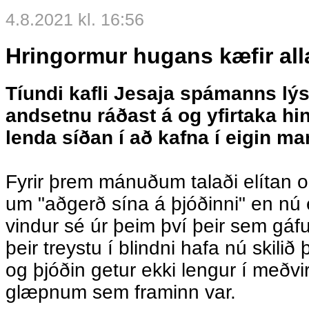
4.8.2021 kl. 16:56
Hringormur hugans kæfir al
Tíundi kafli Jesaja spámanns lýsi
andsetnu ráðast á og yfirtaka hi
lenda síðan í að kafna í eigin 
Fyrir þrem mánuðum talaði elítan ok
um "aðgerð sína á þjóðinni" en nú e
vindur sé úr þeim því þeir sem gáf
þeir treystu í blindni hafa nú skilið þa
og þjóðin getur ekki lengur í meðvir
glæpnum sem framinn var.