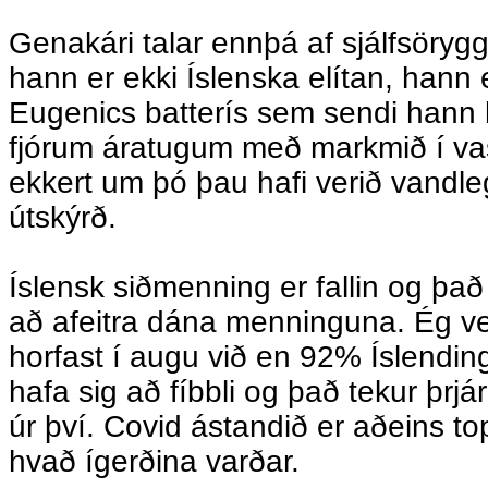
Genakári talar ennþá af sjálfsöryggi
hann er ekki Íslenska elítan, hann 
Eugenics batterís sem sendi hann 
fjórum áratugum með markmið í v
ekkert um þó þau hafi verið vandle
útskýrð.
Íslensk siðmenning er fallin og það 
að afeitra dána menninguna. Ég vei
horfast í augu við en 92% Íslendinga 
hafa sig að fíbbli og það tekur þrjá
úr því. Covid ástandið er aðeins t
hvað ígerðina varðar.