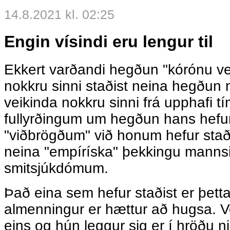
14.8.2021 kl. 02:25
Engin vísindi eru lengur til
Ekkert varðandi hegðun "kórónu ve
nokkru sinni staðist neina hegðun
veikinda nokkru sinni frá upphafi tí
fullyrðingum um hegðun hans hefur 
"viðbrögðum" við honum hefur staði
neina "empíríska" þekkingu manns
smitsjúkdómum.
Það eina sem hefur staðist er þetta
almenningur er hættur að hugsa. 
eins og hún leggur sig er í hröðu nið