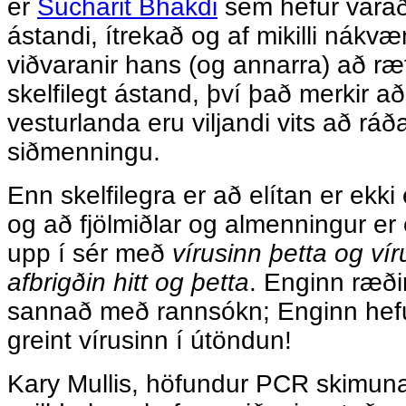
er
Sucharit Bhakdi
sem hefur varað
ástandi, ítrekað og af mikilli nákv
viðvaranir hans (og annarra) að ræ
skelfilegt ástand, því það merkir að
vesturlanda eru viljandi vits að ráð
siðmenningu.
Enn skelfilegra er að elítan er ekki
og að fjölmiðlar og almenningur er
upp í sér með
vírusinn þetta og vír
afbrigðin hitt og þetta
. Enginn ræðir
sannað með rannsókn; Enginn hefu
greint vírusinn í útöndun!
Kary Mullis, höfundur PCR skimun