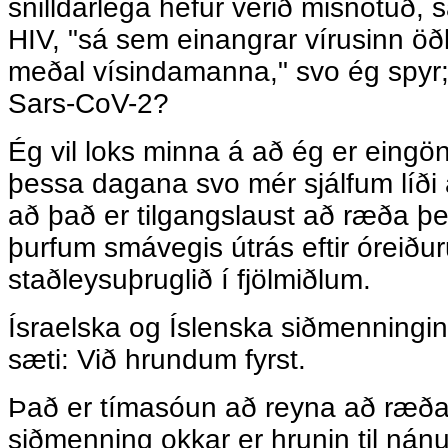
snilldarlega hefur verið misnotuð, s
HIV, "sá sem einangrar vírusinn ö
meðal vísindamanna," svo ég spyr;
Sars-CoV-2?
Ég vil loks minna á að ég er eingö
þessa dagana svo mér sjálfum líði 
að það er tilgangslaust að ræða þes
þurfum smávegis útrás eftir óreiður
staðleysuþruglið í fjölmiðlum.
Ísraelska og Íslenska siðmenningin 
sæti: Við hrundum fyrst.
Það er tímasóun að reyna að ræða v
siðmenning okkar er hrunin til nánu