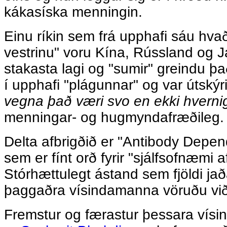
kákasíska menningin.
Einu ríkin sem frá upphafi sáu hvað
vestrinu" voru Kína, Rússland og Ja
stakasta lagi og "sumir" greindu þ
í upphafi "plágunnar" og var útský
vegna það væri svo en ekki hverni
menningar- og hugmyndafræðileg.
Delta afbrigðið er "Antibody Dep
sem er fínt orð fyrir "sjálfsofnæmi 
Stórhættulegt ástand sem fjöldi jað
þaggaðra vísindamanna vöruðu við 
Fremstur og færastur þessara vís