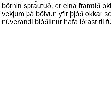
börnin sprautuð, er eina framtíð okk
vekjum þá bölvun yfir þjóð okkar sem
núverandi blóðlínur hafa iðrast til fu