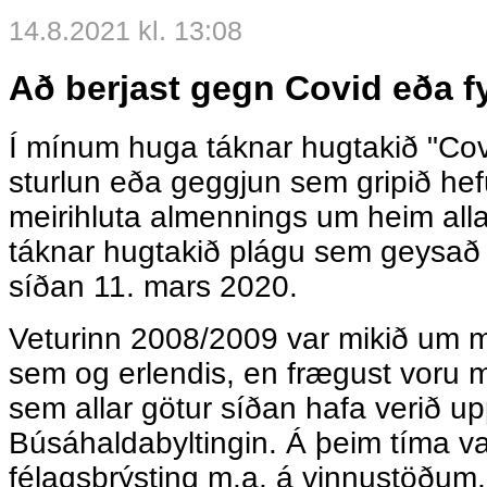
14.8.2021 kl. 13:08
Að berjast gegn Covid eða fy
Í mínum huga táknar hugtakið "Covi
sturlun eða geggjun sem gripið hefu
meirihluta almennings um heim allan
táknar hugtakið plágu sem geysað
síðan 11. mars 2020.
Veturinn 2008/2009 var mikið um m
sem og erlendis, en frægust voru 
sem allar götur síðan hafa verið u
Búsáhaldabyltingin. Á þeim tíma v
félagsþrýsting m.a. á vinnustöðum, 