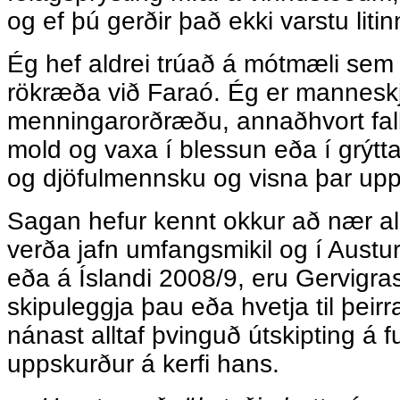
og ef þú gerðir það ekki varstu liti
Ég hef aldrei trúað á mótmæli sem a
rökræða við Faraó. Ég er manneskj
menningarorðræðu, annaðhvort fall
mold og vaxa í blessun eða í grýtta
og djöfulmennsku og visna þar upp
Sagan hefur kennt okkur að nær al
verða jafn umfangsmikil og í Austu
eða á Íslandi 2008/9, eru Gervigr
skipuleggja þau eða hvetja til þeir
nánast alltaf þvinguð útskipting á f
uppskurður á kerfi hans.