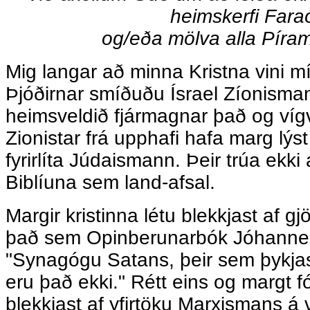
heimskerfi Fara
og/eða mölva alla Píra
Mig langar að minna Kristna vini 
Þjóðirnar smíðuðu Ísrael Zíonisma
heimsveldið fjármagnar það og víg
Zionistar frá upphafi hafa marg lýst þ
fyrirlíta Júdaismann. Þeir trúa ekki
Biblíuna sem land-afsal.
Margir kristinna létu blekkjast af 
það sem Opinberunarbók Jóhannes
"Synagógu Satans, þeir sem þykja
eru það ekki." Rétt eins og margt fól
blekkjast af yfirtöku Marxismans á