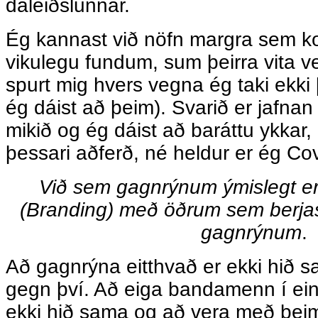
dáleiðslunnar.
Ég kannast við nöfn margra sem 
vikulegu fundum, sum þeirra vita v
spurt mig hvers vegna ég taki ekki 
ég dáist að þeim). Svarið er jafnan
mikið og ég dáist að baráttu ykkar, 
þessari aðferð, né heldur er ég Co
Við sem gagnrýnum ýmislegt er
(Branding) með öðrum sem berjas
gagnrýnum
.
Að gagnrýna eitthvað er ekki hið s
gegn því. Að eiga bandamenn í ein
ekki hið sama og að vera með þeim