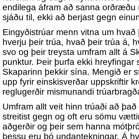
endilega áfram að sanna orðræðu m
sjáðu til, ekki að berjast gegn ei
Eingyðistrúar menn vitna um hvað þe
hverju þeir trúa, hvað þeir trúa á,
svo og þeir treysta umfram allt á 
punktur. Þeir þurfa ekki hreyfingar
Skaparinn þekkir sína. Mengið er st
upp fyrir einskisverðar uppskriftir
reglugerðir mismunandi trúarbragð
Umfram allt veit hinn trúaði að það
streitist gegn og oft eru sömu vætt
aðgerðir og þeir sem hanna mótþr
þessu eru þó undantekningar. Á hv