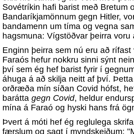
Sovétríkin hafi barist með Bretum 
Bandaríkjamönnum gegn Hitler, voru
bandamenn um tíma og vegna sam
hagsmuna: Vígstöðvar þeirra voru al
Enginn þeirra sem nú eru að rífast 
Faraós hefur nokkru sinni sýnt nei
því sem ég hef barist fyrir í gegnu
áhuga á að skilja neitt af því. Þetta
orðræða mín síðan Covid hófst, hef
barátta
gegn Covid
, heldur endursp
mína á Faraó og hyski hans frá ögn 
Þvert á móti hef ég reglulega skri
færslum og sagt í myndskeiðum; "M