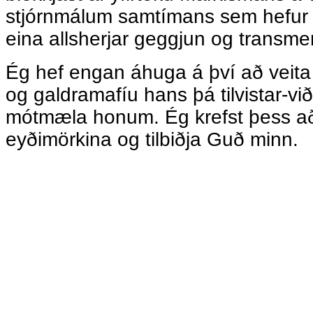
stjórnmálum samtímans sem hefur 
eina allsherjar geggjun og transm
Ég hef engan áhuga á því að veit
og galdramafíu hans þá tilvistar-v
mótmæla honum. Ég krefst þess að 
eyðimörkina og tilbiðja Guð minn.