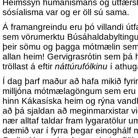
Heimssýn húmanismans og útfærsl
sósíalisma var og er öll sú sama.
Á framangreindu eru þó villandi útfæ
sem vörumerktu Búsáhaldabyltingun
þeir sömu og þagga mótmælin sem
allan heim! Gervigrasrótin sem þá h
tröllast á eftir
náttúrufólkinu
í athu
Í dag þarf maður að hafa mikið fyri
milljóna mótmælagöngum sem eru í
hinn Kákasíska heim og rýna vandle
að þá sjaldan að meginmarxistar v
nær alltaf taldar fram lygaratölur 
dæmið var í fyrra þegar einoghálf 