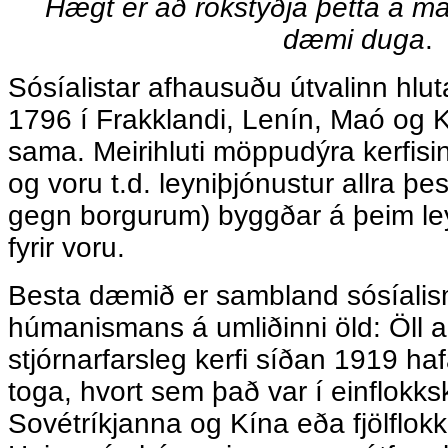
Hægt er að rökstyðja þetta á m
dæmi duga
.
Sósíalistar afhausuðu útvalinn hlut
1796 í Frakklandi, Lenín, Maó og K
sama. Meirihluti möppudýra kerfisin
og voru t.d. leyniþjónustur allra þe
gegn borgurum) byggðar á þeim l
fyrir voru.
Besta dæmið er sambland sósíali
húmanismans á umliðinni öld: Öll 
stjórnarfarsleg kerfi síðan 1919 ha
toga, hvort sem það var í einflokk
Sovétríkjanna og Kína eða fjölflokk