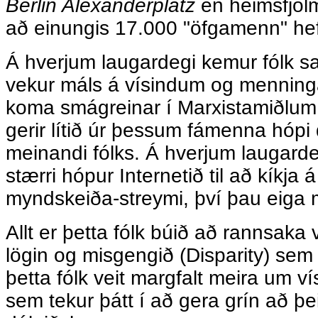
Berlin Alexanderplatz
en heimsfjölm
að einungis 17.000 "öfgamenn" h
Á hverjum laugardegi kemur fólk s
vekur máls á vísindum og menning
koma smágreinar í Marxistamiðlum 
gerir lítið úr þessum fámenna hópi
meinandi fólks. Á hverjum laugarde
stærri hópur Internetið til að kíkja 
myndskeiða-streymi, því þau eiga 
Allt er þetta fólk búið að rannsaka v
lögin og misgengið (Disparity) sem e
þetta fólk veit margfalt meira um v
sem tekur þátt í að gera grín að þe