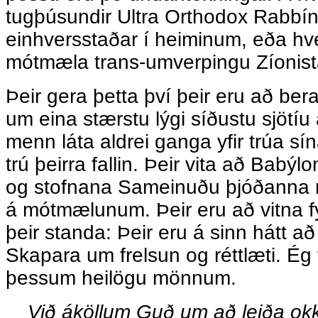
tugþúsundir Ultra Orthodox Rabbí
einhversstaðar í heiminum, eða hve
mótmæla trans-umverpingu Zíonist
Þeir gera þetta því þeir eru að bera
um eina stærstu lýgi síðustu sjötíu 
menn láta aldrei ganga yfir trúa sín
trú þeirra fallin. Þeir vita að Babý
og stofnana Sameinuðu þjóðanna 
á mótmælunum. Þeir eru að vitna f
þeir standa: Þeir eru á sinn hátt a
Skapara um frelsun og réttlæti. Ég
þessum heilögu mönnum.
Við áköllum Guð um að leiða okk