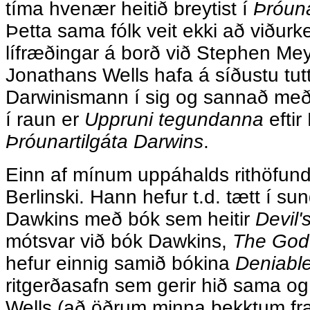
tíma hvenær heitið breytist í
Þróuna
Þetta sama fólk veit ekki að viðurk
lífræðingar á borð við Stephen Me
Jonathans Wells hafa á síðustu tu
Darwinismann í sig og sannað með
í raun er
Uppruni tegundanna
eftir
Þróunartilgáta Darwins
.
Einn af mínum uppáhalds rithöfun
Berlinski. Hann hefur t.d. tætt í s
Dawkins með bók sem heitir
Devil'
mótsvar við bók Dawkins,
The God
hefur einnig samið bókina
Deniabl
ritgerðasafn sem gerir hið sama o
Wells (að öðrum minna þekktum f