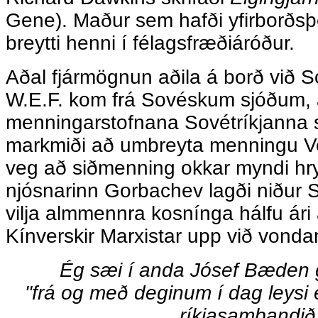
Gene). Maður sem hafði yfirborðsþe
breytti henni í félagsfræðiáróður.
Aðal fjármögnun aðila á borð við S
W.E.F. kom frá Sovéskum sjóðum, a
menningarstofnana Sovétríkjanna
markmiði að umbreyta menningu V
veg að siðmenning okkar myndi hr
njósnarinn Gorbachev lagði niður Sov
vilja almmennra kosnínga hálfu ári
Kínverskir Marxistar upp við vond
Ég sæi í anda Jósef Bæden 
"frá og með deginum í dag leysi
ríkjasambandið