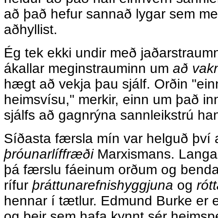
að það hefur sannað lygar sem me
aðhyllist.
Ég tek ekki undir með jaðarstrau
ákallar meginstrauminn um
að vak
hægt að vekja þau sjálf. Orðin "ei
heimsvísu," merkir, einn um það i
sjálfs að gagnrýna sannleikstrú ha
Síðasta færsla mín var helguð því
þróunarlíffræði
Marxismans. Langað
þá færslu fáeinum orðum og benda á
rífur
þráttunarefnishyggjuna
og
rót
hennar í tætlur. Edmund Burke er 
og þeir sem hafa kynnt sér heimsp