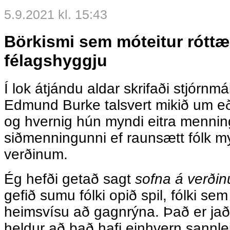
5.9.2021 kl. 15:43
Börkismi sem móteitur róttæ
félagshyggju
Í lok átjándu aldar skrifaði stjórnm
Edmund Burke talsvert mikið um eð
og hvernig hún myndi eitra mennin
siðmenningunni ef raunsætt fólk m
verðinum.
Ég hefði getað sagt
sofna á verði
gefið sumu fólki opið spil, fólki s
heimsvísu að gagnrýna. Það er jað
heldur að það hafi einhvern sannl