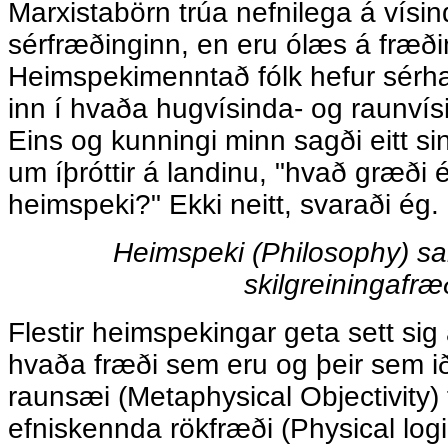
Marxistabörn trúa nefnilega á vís
sérfræðinginn, en eru ólæs á fræði
Heimspekimenntað fólk hefur sérhæf
inn í hvaða hugvísinda- og raunvís
Eins og kunningi minn sagði eitt sin
um íþróttir á landinu, "hvað græði é
heimspeki?" Ekki neitt, svaraði ég.
Heimspeki (Philosophy) s
skilgreiningafræ
Flestir heimspekingar geta sett sig
hvaða fræði sem eru og þeir sem i
raunsæi (Metaphysical Objectivity) 
efniskennda rökfræði (Physical log