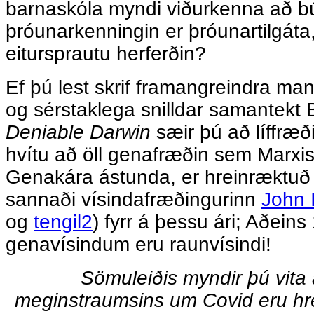
barnaskóla myndi viðurkenna að b
þróunarkenningin er þróunartilgáta
eitursprautu herferðin?
Ef þú lest skrif framangreindra man
og sérstaklega snilldar samantekt B
Deniable Darwin
sæir þú að líffræð
hvítu að öll genafræðin sem Marxis
Genakára ástunda, er hreinræktuð 
sannaði vísindafræðingurinn
John 
og
tengil2
) fyrr á þessu ári; Aðeins
genavísindum eru raunvísindi!
Sömuleiðis myndir þú vita a
meginstraumsins um Covid eru hre