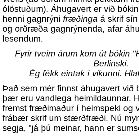
ólöstuðum). Áhugavert er við bókina
henni gagnrýni
fræðinga
á skrif sín
og orðræða gagnrýnenda, afar áh
lesendum.
Fyrir tveim árum kom út bókin 
Berlinski.
Ég fékk eintak í vikunni. Hlak
Það sem mér finnst áhugavert við b
þær eru vandlega heimildaunnar. H
fremst fræðimaður í heimspeki og ve
frábær skrif um stærðfræði. Nú my
segja, "já þú meinar, hann er sumsé