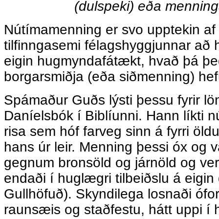
(dulspeki) eða menning
Nútímamenning er svo upptekin af
tilfinngasemi félagshyggjunnar að h
eigin hugmyndafátækt, hvað þá þeg
borgarsmiðja (eða siðmenning) hefur 
Spámaður Guðs lýsti þessu fyrir lö
Daníelsbók í Biblíunni. Hann líkti
risa sem hóf farveg sinn á fyrri öl
hans úr leir. Menning þessi óx og va
gegnum bronsöld og járnöld og verk
endaði í huglægri tilbeiðslu á eigi
Gullhöfuð). Skyndilega losnaði ófo
raunsæis og staðfestu, hátt uppi í h