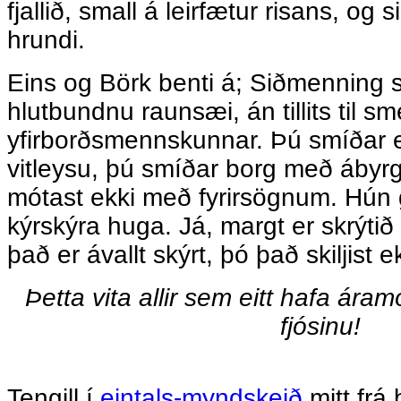
fjallið, small á leirfætur risans, og
hrundi.
Eins og Börk benti á; Siðmenning s
hlutbundnu raunsæi, án tillits til sm
yfirborðsmennskunnar. Þú smíðar 
vitleysu, þú smíðar borg með ábyr
mótast ekki með fyrirsögnum. Hún ge
kýrskýra huga. Já, margt er skrýti
það er ávallt skýrt, þó það skiljist ek
Þetta vita allir sem eitt hafa áram
fjósinu!
Tengill í
eintals-myndskeið
mitt frá 