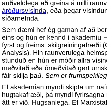
auðveldlega að greina á milli raun
áróðursvísinda
, eða þegar vísindum
síðarnefnda.
Sem dæmi hef ég gaman af að ben
eins og hún er kennd í akademíu 
fyrst og freimst skilgreiningafræði
Analysis). Hin raunverulega heimsp
stunduð en hún er móðir allra vísi
meðvitað eða ómeðvitað gert umsk
fáir skilja það.
Sem er frumspekilegu
Ef akademían myndi skipta um nafn 
hugtakafræði, þá myndi fyrirsagna
átt er við. Hugsanlega. Ef Marxist