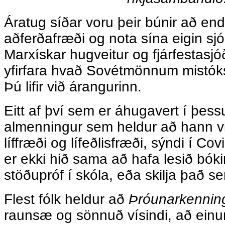
Áratug síðar voru þeir búnir að e
aðferðafræði og nota sína eigin sjóði
Marxískar hugveitur og fjárfestasj
yfirfara hvað Sovétmönnum mistóks
Þú lifir við árangurinn.
Eitt af því sem er áhugavert í þessu
almenningur sem heldur að hann vi
líffræði og lífeðlisfræði, sýndi í C
er ekki hið sama að hafa lesið bóki
stöðupróf í skóla, eða skilja það s
Flest fólk heldur að
Þróunarkennin
raunsæ og sönnuð vísindi, að einu