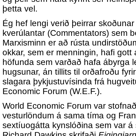
þetta vel.
Ég hef lengi verið þeirrar skoðuna
kverúlantar (Commentators) sem be
Marxisminn er að rústa undirstöð
okkar, sem er menningin, hafi gott
höfunda sem varðað hafa ábyrga le
hugsunar, án tillits til orðafroðu fy
slagara þykjustuvísinda frá hugvei
Economic Forum (W.E.F.).
World Economic Forum var stofnað
vesturlöndum á sama tíma og Frankfu
sextíuogátta kynslóðina sem var á
Richard Dawkins skrifaði
Eigingjar