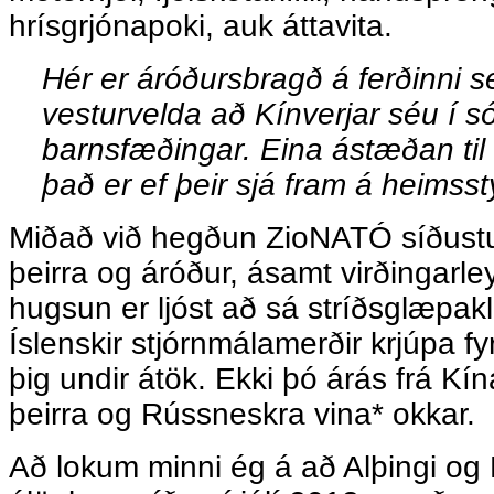
hrísgrjónapoki, auk áttavita.
Hér er áróðursbragð á ferðinni 
vesturvelda að Kínverjar séu í 
barnsfæðingar. Eina ástæðan til
það er ef þeir sjá fram á heimsst
Miðað við hegðun ZioNATÓ síðustu 
þeirra og áróður, ásamt virðingarleys
hugsun er ljóst að sá stríðsglæpak
Íslenskir stjórnmálamerðir krjúpa fyr
þig undir átök. Ekki þó árás frá Kín
þeirra og Rússneskra vina* okkar.
Að lokum minni ég á að Alþingi og R