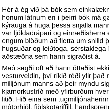
Hér á ég við þá bók sem einkalækni
honum látnum en í þeirri bók má 
kýrauga á huga þessa snjalla man
var fjöldadrápari og einræðisherra 
engum blöðum að fletta um snilld 
hugsuðar og leiðtoga, sérstaklega í 
aðstæðna sem hann sigraðist á.
Maó sagði oft að hann óttaðist ekki 
vesturveldin, því ríkið réði yfir þa
milljónum manns að þeir myndu si
kjarnorkustríð með yfirburðum hver
litið. Hið eina sem tugmilljónaherinn
mótorhjól, fjölskotariffill, handspre