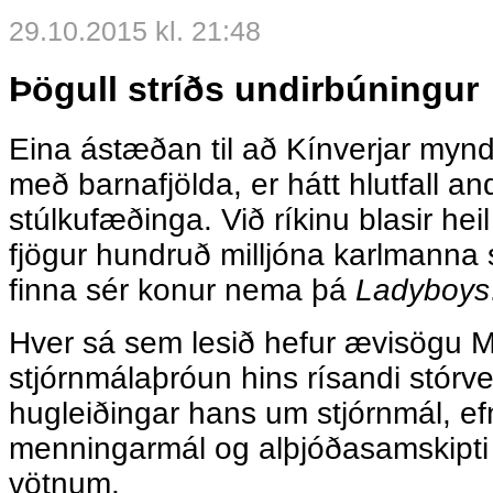
29.10.2015 kl. 21:48
Þögull stríðs undirbúningur
Eina ástæðan til að Kínverjar myn
með barnafjölda, er hátt hlutfall a
stúlkufæðinga. Við ríkinu blasir heil 
fjögur hundruð milljóna karlmanna
finna sér konur nema þá
Ladyboys
Hver sá sem lesið hefur ævisögu M
stjórnmálaþróun hins rísandi stórvel
hugleiðingar hans um stjórnmál, e
menningarmál og alþjóðasamskipti s
vötnum.