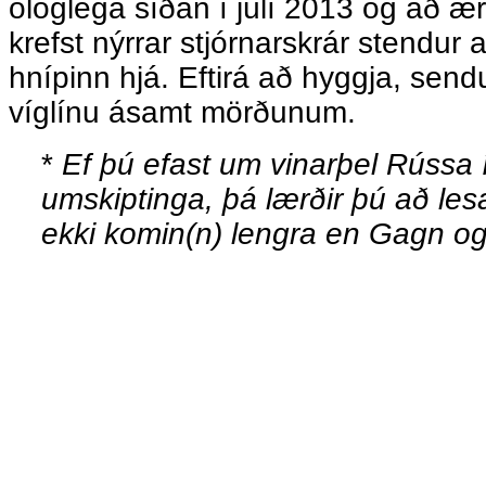
ólöglega síðan í júlí 2013 og að ær
krefst nýrrar stjórnarskrár stendur
hnípinn hjá. Eftirá að hyggja, sendu
víglínu ásamt mörðunum.
*
Ef þú efast um vinarþel Rússa í
umskiptinga, þá lærðir þú að le
ekki komin(n) lengra en Gagn 