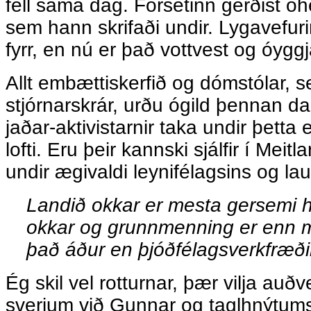
féll sama dag. Forsetinn gerðist 
sem hann skrifaði undir. Lygavefuri
fyrr, en nú er það vottvest og óyggj
Allt embættiskerfið og dómstólar, se
stjórnarskrár, urðu ógild þennan da
jaðar-aktivistarnir taka undir þett
lofti. Eru þeir kannski sjálfir í Mei
undir ægivaldi leynifélagsins og l
Landið okkar er mesta gersemi 
okkar og grunnmenning er enn m
það áður en þjóðfélagsverkfræðin 
Ég skil vel rotturnar, þær vilja auðve
sverjum við Gunnar og taglhnýtumst