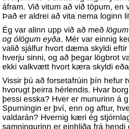
áfram. Við vitum að við töpum, en 
Það er aldrei að vita nema loginn lif
Ég var alinn upp við að með
lögum 
og ólögum eyða
. Mér var einnig ke
valið sjálfur hvort dæma skyldi eft
hverju sinni, og að þegar lögbrot v
ekki valkvætt hvort kæra skyldi eða
Vissir þú að forsetafrúin þín hefur 
hvorugt þeirra hérlendis. Hvar bor
þessi esska? Hver er munurinn á g
Spurningin er því, enn og aftur, hv
valdarán? Hvernig kæri ég stjórnla
samningurinn er einhliða frá hendi e