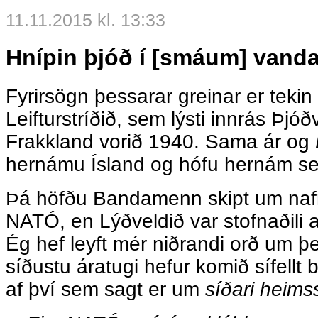
11.11.2015 kl. 13:33
Hnípin þjóð í [smáum] vand
Fyrirsögn þessarar greinar er tekin
Leifturstríðið, sem lýsti innrás Þjóð
Frakkland vorið 1940. Sama ár og
hernámu Ísland og hófu hernám sem
Þá höfðu Bandamenn skipt um nafn
NATÓ, en Lýðveldið var stofnaðili 
Ég hef leyft mér niðrandi orð um þ
síðustu áratugi hefur komið sífellt 
af því sem sagt er um
síðari heimss