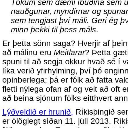
Tökum sem dæmi íbúðina sem útb
nauðgunar, myndirnar og spunana
sem tengjast því máli. Geri ég þ
minn þekki til þess máls
.
Er þetta sönn saga? Hverjir af þe
að málinu eru
Meitlarar
? Þetta gæt
spuni til að segja okkur hvað sé í
líka verið yfirhylming, því þó enginn
opinberlega; þá er fólk að fatta va
fletti nýlega ofan af og veit að oft e
að beina sjónum fólks eitthvert an
Lýðveldið er hrunið,
Ríkisþingið sem
er ólöglegt síðan 11. júlí 2013. Rík