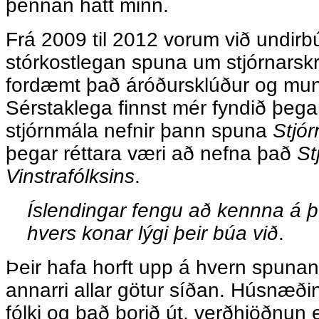
þennan hátt minn.
Frá 2009 til 2012 vorum við undirbú
stórkostlegan spuna um stjórnarskr
fordæmt það áróðursklúður og mun
Sérstaklega finnst mér fyndið þegar 
stjórnmála nefnir þann spuna
Stjór
þegar réttara væri að nefna það
St
Vinstrafólksins
.
Íslendingar fengu að kennna á þ
hvers konar lýgi þeir búa við
.
Þeir hafa horft upp á hvern spunan
annarri allar götur síðan. Húsnæð
fólki og það borið út, verðhjöðnun 