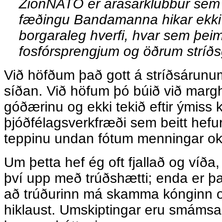
ZionNATÓ er árásarklúbbur sem 
fæðingu Bandamanna hikar ekki
borgaraleg hverfi, hvar sem þei
fosfórsprengjum og öðrum strí
Við höfðum það gott á stríðsárunu
síðan. Við höfum þó búið við margh
góðærinu og ekki tekið eftir ýmiss 
þjóðfélagsverkfræði sem beitt hefur 
teppinu undan fótum menningar ok
Um þetta hef ég oft fjallað og víða,
því upp með trúðshætti; enda er þ
að trúðurinn má skamma kónginn o
hiklaust. Umskiptingar eru smámsa