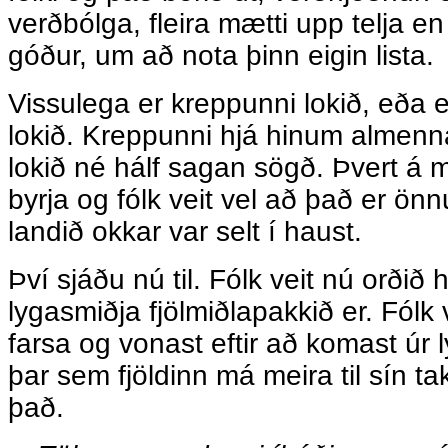
verðbólga, fleira mætti upp telja en
góður, um að nota þinn eigin lista.
Vissulega er kreppunni lokið, eða e
lokið. Kreppunni hjá hinum almenn
lokið né hálf sagan sögð. Þvert á m
byrja og fólk veit vel að það er ö
landið okkar var selt í haust.
Því sjáðu nú til. Fólk veit nú orðið
lygasmiðja fjölmiðlapakkið er. Fólk 
farsa og vonast eftir að komast úr l
þar sem fjöldinn má meira til sín t
það.