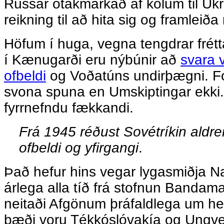
Rússar ótakmarkað af kolum til Úk
reikning til að hita sig og framleið
Höfum í huga, vegna tengdrar frétta
í Kænugarði eru nýbúnir að
svara 
ofbeldi
og Voðatúns undirþægni. Fó
svona spuna en Umskiptingar ekki.
fyrrnefndu fækkandi.
Frá 1945 réðust Sovétríkin aldrei 
ofbeldi og yfirgangi
.
Það hefur hins vegar lygasmiðja Na
árlega alla tíð frá stofnun Banda
neitaði Afgönum þráfaldlega um h
bæði voru Tékkóslóvakía og Ungver