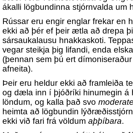
ákalli lögbundinna stjórnvalda um h
Rússar eru engir englar frekar en hi
ekki að þér ef þeir ætla að drepa þi
sársaukalausu hnakkaskoti. Teppas
vegar steikja þig lifandi, enda elsk
(þennan sem þú ert dímoniseraður o
afneita).
Þeir eru heldur ekki að framleiða te
og dæla inn í þjóðríki hinumegin á
löndum, og kalla það svo
moderate 
heimta að lögbundin lýðræðisstjó
ekki við fari frá völdum
aþþíbara
.