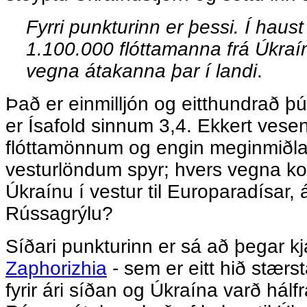
Fyrri punkturinn er þessi. Í haust
1.100.000 flóttamanna frá Úkraín
vegna átakanna þar í landi
.
Það er einmilljón og eitthundrað þ
er Ísafold sinnum 3,4. Ekkert vesen
flóttamönnum og engin meginmiðla
vesturlöndum spyr; hvers vegna ko
Úkraínu í vestur til Europaradísar, 
Rússagrýlu?
Síðari punkturinn er sá að þegar k
Zaphorizhia
- sem er eitt hið stærst
fyrir ári síðan og Úkraína varð hál