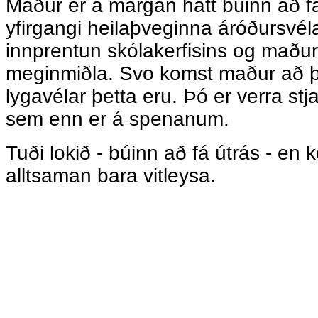
Maður er á margan hátt búinn að fá
yfirgangi heilaþveginna áróðursvél
innprentun skólakerfisins og maðu
meginmiðla. Svo komst maður að þ
lygavélar þetta eru. Þó er verra stja
sem enn er á spenanum.
Tuði lokið - búinn að fá útrás - en
alltsaman bara vitleysa.