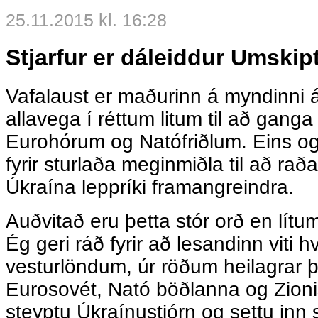
25.11.2015 kl. 16:28
Stjarfur er dáleiddur Umskip
Vafalaust er maðurinn á myndinni 
allavega í réttum litum til að ganga
Eurohórum og Natófriðlum. Eins og 
fyrir sturlaða meginmiðla til að ra
Úkraína leppríki framangreindra.
Auðvitað eru þetta stór orð en lítu
Ég geri ráð fyrir að lesandinn viti hv
vesturlöndum, úr röðum heilagrar 
Eurosovét, Nató böðlanna og Zioni
steyptu Úkraínustjórn og settu inn s