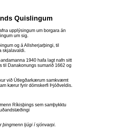
lands Quislingum
afna upplýsingum um borgara án
ingum um sig.
ngum og á Allsherjarþingi, til
a skjalavaldi.
 Bandamanna 1940 hafa lagt nafn sitt
ldis til Danakonungs sumarið 1662 og
 tekur við Útlegðarkærum samkvæmt
ram kærur fyrir dómskerfi Þjóðveldis.
ingmenn Ríkisþings sem samþykktu
öfuðandstæðingi
 þingmenn ljúgi í sjónvarpi.