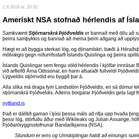
1.9.2016 kl. 20:32
Amerískt NSA stofnað hérlendis af Ís
Samkvæmt
Stjórnarskrá Þjóðveldis
er bannað með öllu að s
þeirra samþykkis og bannað að meina þeim aðgang að upplýs
Hægt er að byggja sterkari lög, og dýnamískri, bæði á Héraðsþi
mótvægis gegn niðurrifsstarfi Íslands-Quislinga og þeirra spillt
Íslands Quislingar sem fengu völd hérlendis í kjölfar innrásar
við arfleifð Árna Odssonar, en hann afsalaði fullveldi Þjóðve
Lýgveldis stjórnvöld eru byggð þar á.
Alla slíka má draga fyrir Landsdóm Þjóðveldis, en sá dómur
stjórnarskrá Þjóðveldis. Aðeins borgarar Þjóðveldis geta lagt f
nyttland.is
Það er dálítið gaman í ljósi þessa máls að rifja upp hvaða þ
þessi lög, störfuðu áður með Wikileaks og Julian Assange, h
Þjóðaröryggisstofnunar Bandaríkjanna (NSA).
Stundum er eins og Umskiptingar haldi að einungis sumir