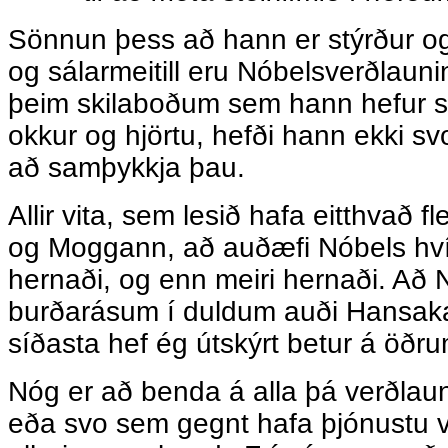
Sönnun þess að hann er stýrður og
og sálarmeitill eru Nóbelsverðlauni
þeim skilaboðum sem hann hefur s
okkur og hjörtu, hefði hann ekki s
að samþykkja þau.
Allir vita, sem lesið hafa eitthvað f
og Moggann, að auðæfi Nóbels hvíl
hernaði, og enn meiri hernaði. Að N
burðarásum í duldum auði Hansak
síðasta hef ég útskýrt betur á öðru
Nóg er að benda á alla þá verðlau
eða svo sem gegnt hafa þjónustu v