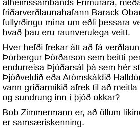
alheimssambands Frímúrara, meða
friðarverðlaunahafann Barack Obama
fullyrðingu mína um eðli þessara ve
hvað þau eru raunverulega veitt.
Hver hefði frekar átt að fá verðlau
Þórbergur Þórðarson sem beitti pe
endurreisa Þjóðarsál þá sem hér st
Þjóðveldið eða Atómskáldið Halldó
vann gríðarmikið afrek til að meitl
og sundrung inn í þjóð okkar?
Bob Zimmermann er, að öllum líkin
er samsæriskenning.