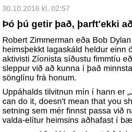
30.10.2016 kl. 02:57
Þó þú getir það, þarft'ekki a
Robert Zimmerman eða Bob Dylan, 
heimsþekkt lagaskáld heldur einn ö
aktivisti Zíonista síðustu fimmtíu e
sleppur við að kunna í það minnsta
sönglínu frá honum.
Uppáhalds tilvitnun mín í hann er 
can do it, doesn't mean that you s
setning sem mér finnst passa við 
valda-elítur heimsins aðhafast í bæ