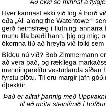
Að ekki sé minnst á fylgje
Hver kannast ekki við lög á borð vi
eða „All along the Watchtower“ se
gerð heimsfræg í flutningi annarra
munu lifa bæði hann, þig og mig; 
ókomna tíð að hreyfa við fólki sem rý
Bíddu nú við? Bob Zimmermann er Zí
að vera það, og rækilega markaðss
menningarelítu vesturlanda síðan 
fyrstu plötu. Til eru margir jafn góði
óþekktir.
Það er alltaf þannig með Uppvakn
til að móta steinlímið í höf